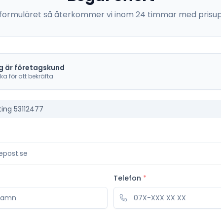
 i formuläret så återkommer vi inom 24 timmar med prisup
g är företagskund
cka för att bekräfta
ting 53112477
Telefon
*