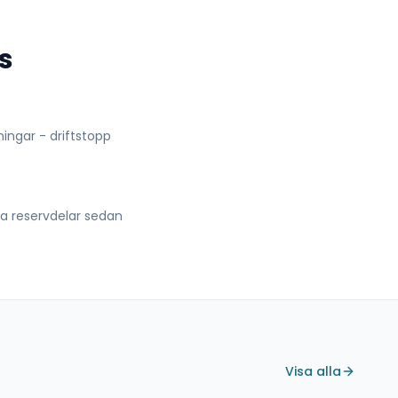
s
lningar - driftstopp
lla reservdelar sedan
Visa alla