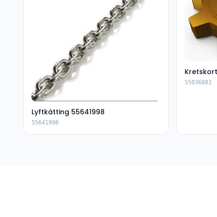
Kretskor
55036881
Lyftkätting 55641998
55641998