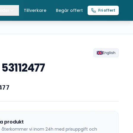
ider
Tillverkare
Begär offert
Fri offert
lla guider
raverser
ättingtelfrar
R
English
 53112477
intelfrar
477
na produkt
 så återkommer vi inom 24h med prisuppgift och