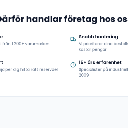
Därför handlar företag hos os
ar
Snabb hantering
t från 1 200+ varumärken
Vi prioriterar dina bestäl
kostar pengar
rt
15+ års erfarenhet
jälper dig hitta rätt reservdel
Specialister på industrie
2009