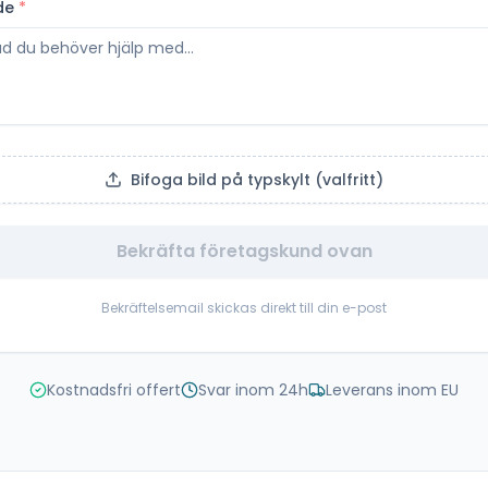
de
*
Bifoga bild på typskylt (valfritt)
Bekräfta företagskund ovan
Bekräftelsemail skickas direkt till din e-post
Kostnadsfri offert
Svar inom 24h
Leverans inom EU