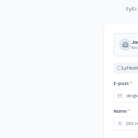
Fyll
Ja
Kli
Lyftkät
E-post
*
Namn
*