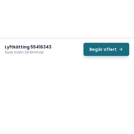
Lyftkätting 55416343
Begär offert
Svar inom 24 timmar
Svea
Vi hjälper svenska underhållsteam hitta rätt reservdelar till