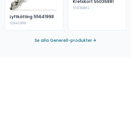
Kretskort 55036881
55036881
Lyftkätting 55641998
55641998
Se alla Generell-produkter