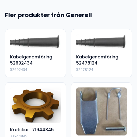
Fler produkter från Generell
Kabelgenomföring
Kabelgenomföring
52692434
52478124
52692434
52478124
Kretskort 71944845
71944845