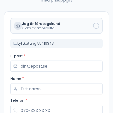
med prisuppgift
Jag är företagskund
Klicka för att bekräfta
Lyftkätting 55416343
E-post
*
Namn
*
Telefon
*