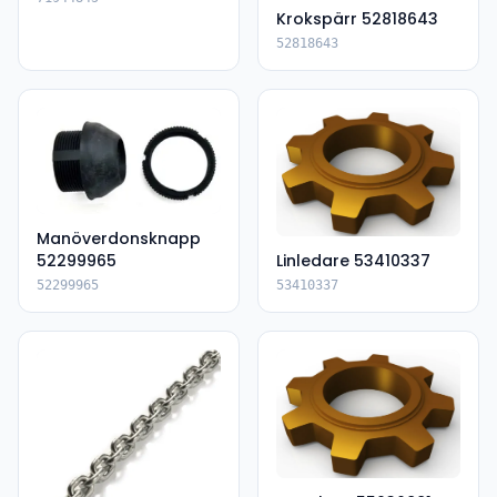
Krokspärr 52818643
52818643
Manöverdonsknapp
52299965
Linledare 53410337
52299965
53410337