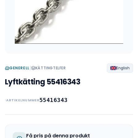
|
GENERELL
KÄTTINGTELFER
English
Lyftkätting 55416343
55416343
ARTIKELNUMMER
Få pris på denna produkt