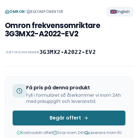
|
OMRON
ELKOMPONENTER
English
Omron frekvensomriktare
3G3MX2-A2022-EV2
3G3MX2-A2022-EV2
ARTIKELNUMMER
Få pris på denna produkt
Fyll i formuläret så återkommer vi inom 24h
med prisuppgift och leveranstid.
Begär offert
Kostnadsfri offert
Svar inom 24h
Leverans inom EU