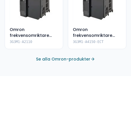
Omron
Omron
frekvensomriktare
frekvensomriktare
3G3M1-A2110
3G3M1-A4150-ECT
3G3M1-A2110
3G3M1-A4150-ECT
Se alla Omron-produkter