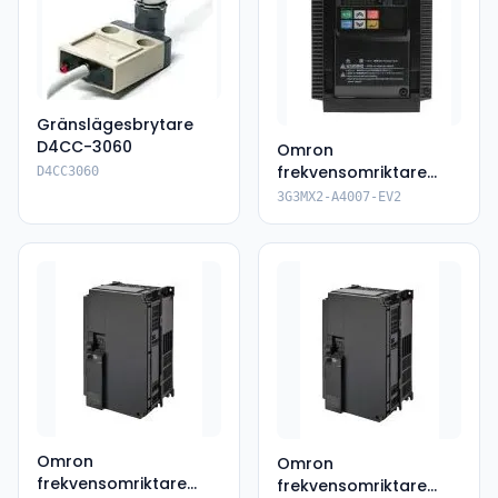
Gränslägesbrytare
D4CC-3060
Omron
frekvensomriktare
D4CC3060
3G3MX2-A4007-EV2
3G3MX2-A4007-EV2
Omron
Omron
frekvensomriktare
frekvensomriktare