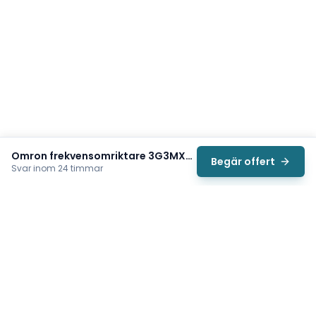
Omron frekvensomriktare 3G3MX2-A2022-EV2
Begär offert
Svar inom 24 timmar