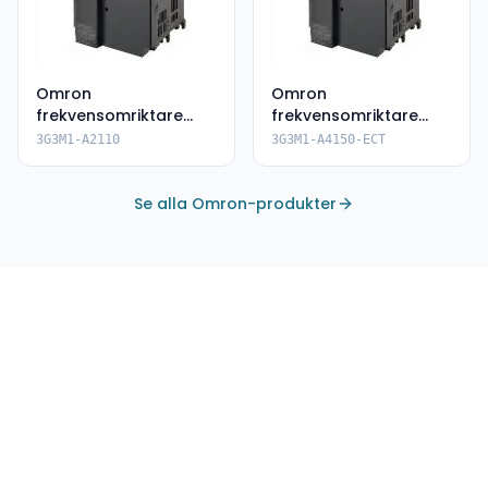
Omron
Omron
frekvensomriktare
frekvensomriktare
3G3M1-A2110
3G3M1-A4150-ECT
3G3M1-A2110
3G3M1-A4150-ECT
Se alla Omron-produkter