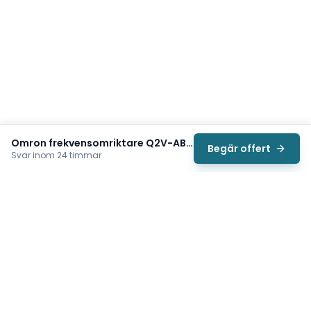
Omron frekvensomriktare Q2V-AB004-AAA
Begär offert
Svar inom 24 timmar
Svea