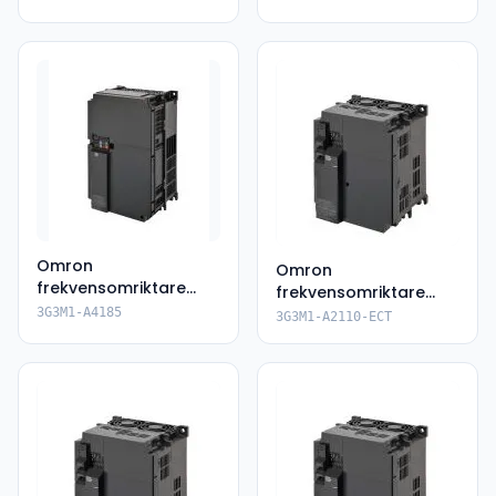
Omron
Omron
frekvensomriktare
frekvensomriktare
3G3M1-A4185
3G3M1-A2110-ECT
3G3M1-A4185
3G3M1-A2110-ECT