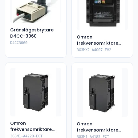
Gränslägesbrytare
D4CC-3060
Omron
frekvensomriktare
D4CC3060
3G3MX2-A4007-EV2
3G3MX2-A4007-EV2
Omron
Omron
frekvensomriktare
frekvensomriktare
3G3M1-A4220-ECT
3G3M1-A4185-ECT
3G3M1-A4220-ECT
3G3M1-A4185-ECT