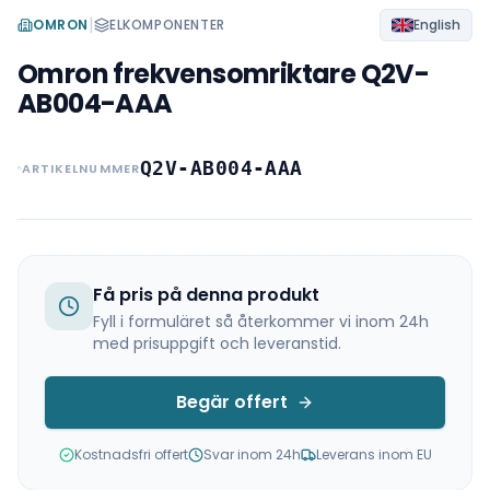
|
OMRON
ELKOMPONENTER
English
Omron frekvensomriktare Q2V-
AB004-AAA
Q2V-AB004-AAA
ARTIKELNUMMER
Få pris på denna produkt
Fyll i formuläret så återkommer vi inom 24h
med prisuppgift och leveranstid.
Begär offert
Kostnadsfri offert
Svar inom 24h
Leverans inom EU