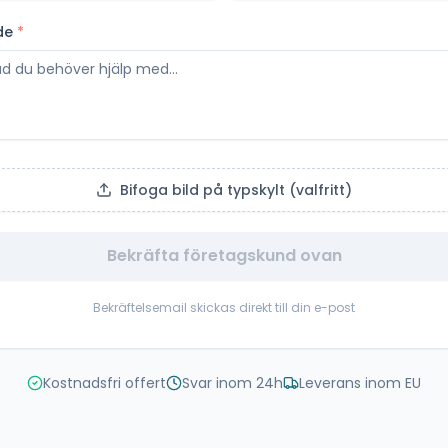
de
*
Bifoga bild på typskylt (valfritt)
Bekräfta företagskund ovan
Bekräftelsemail skickas direkt till din e-post
Kostnadsfri offert
Svar inom 24h
Leverans inom EU