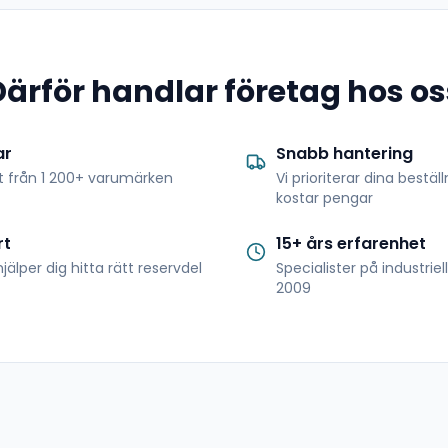
Därför handlar företag hos os
ar
Snabb hantering
t från 1 200+ varumärken
Vi prioriterar dina bestäl
kostar pengar
rt
15+ års erfarenhet
jälper dig hitta rätt reservdel
Specialister på industrie
2009