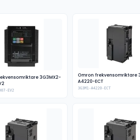
Omron frekvensomriktare
rekvensomriktare 3G3MX2-
A4220-ECT
V2
3G3M1-A4220-ECT
007-EV2