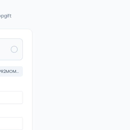
pgift
Omron Inkrementell rotationsomvandlare 100 PPR 24V (E6C2CWZ5B100PR2MOMS)