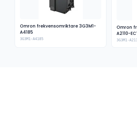
Omron frekvensomriktare 3G3M1-
Omron fr
A4185
A2110-EC
3G3M1-A4185
3G3M1-A21