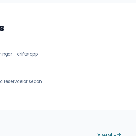
s
lningar - driftstopp
lla reservdelar sedan
Visa alla