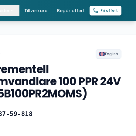
ider
Tillverkare
Begär offert
Fri offert
lla guider
raverser
ättingtelfrar
R
English
rementell
intelfrar
mvandlare 100 PPR 24V
5B100PR2MOMS)
37-59-818