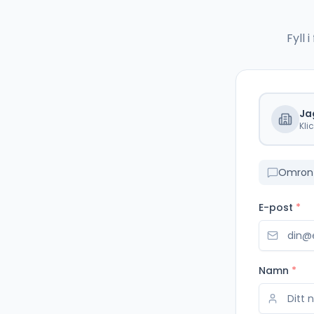
Fyll
Ja
Kli
E-post
*
Namn
*