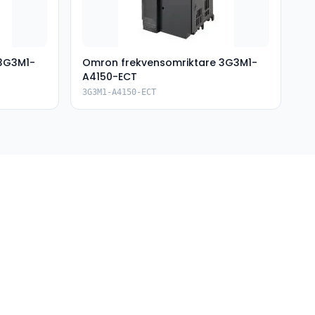
 3G3M1-
Omron frekvensomriktare 3G3M1-
A4150-ECT
3G3M1-A4150-ECT