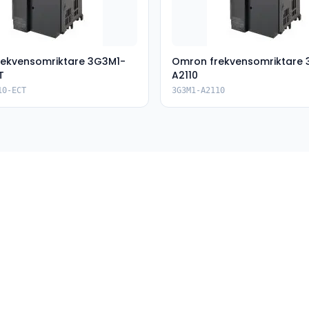
ekvensomriktare 3G3M1-
Omron frekvensomriktare
T
A2110
10-ECT
3G3M1-A2110