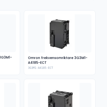
 3G3M1-
Omron frekvensomriktare 3G3M1-
A4185-ECT
3G3M1-A4185-ECT