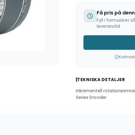
Få pris på den
Fyll i formuläret
leveranstid.
Kostnadsf
TEKNISKA DETALJER
Inkrementell rotationsomva
Series Encoder