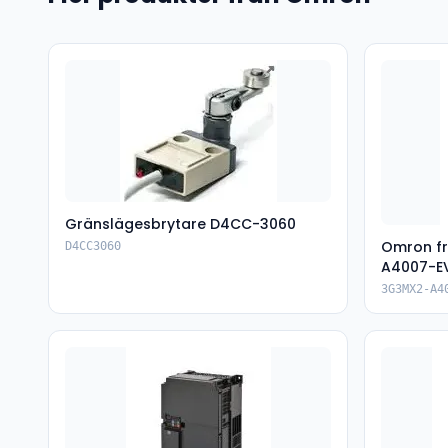
Gränslägesbrytare D4CC-3060
Omron f
D4CC3060
A4007-E
3G3MX2-A4