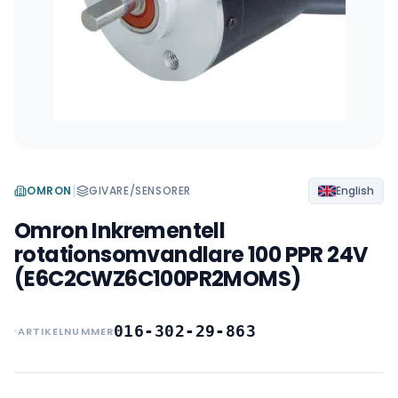
|
OMRON
GIVARE/SENSORER
English
Omron Inkrementell
rotationsomvandlare 100 PPR 24V
(E6C2CWZ6C100PR2MOMS)
016-302-29-863
ARTIKELNUMMER