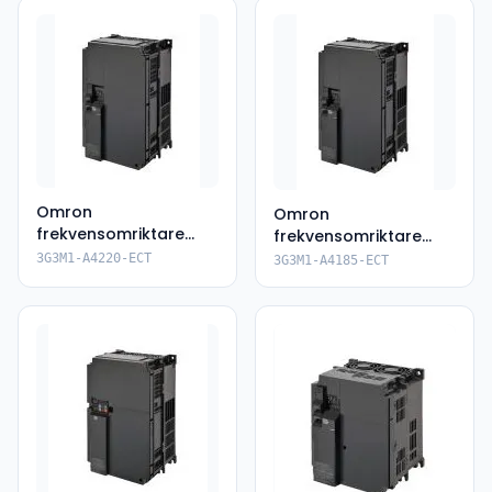
Omron
Omron
frekvensomriktare
frekvensomriktare
3G3M1-A4220-ECT
3G3M1-A4185-ECT
3G3M1-A4220-ECT
3G3M1-A4185-ECT