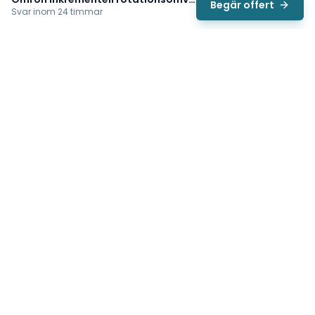
Begär offert
Svar inom 24 timmar
Svea
Vi hjälper svenska underhållsteam hitta rätt reservdelar till
traverser, telfrar, industriportar och hissar — så att
produktionen kan fortsätta rulla. Sedan 2009.
Org.nr: 559485-6410
Tips för snabbare offert
Tillverkarens namn (t.ex. Demag)
✓