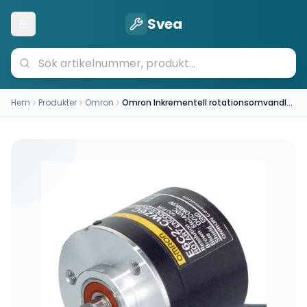
Svea
Öppna meny
Hem
Produkter
Omron
Omron Inkrementell rotationsomvandlare 100 PPR 24V (E6C2CWZ6C100PR2MOMS)