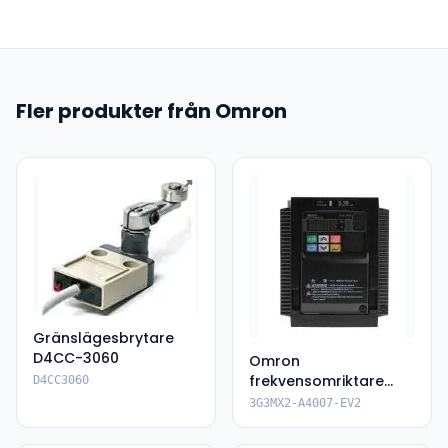
Fler produkter från Omron
Gränslägesbrytare
D4CC-3060
Omron
frekvensomriktare
D4CC3060
3G3MX2-A4007-EV2
3G3MX2-A4007-EV2