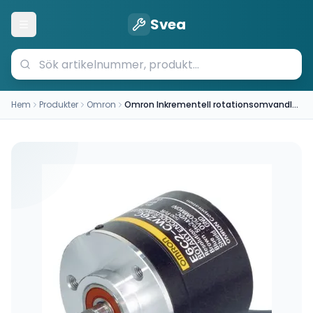
Svea
Öppna meny
Hem
Produkter
Omron
Omron Inkrementell rotationsomvandlare 360 PPR 24V (E6C2CWZ6C360PR2MOMS)