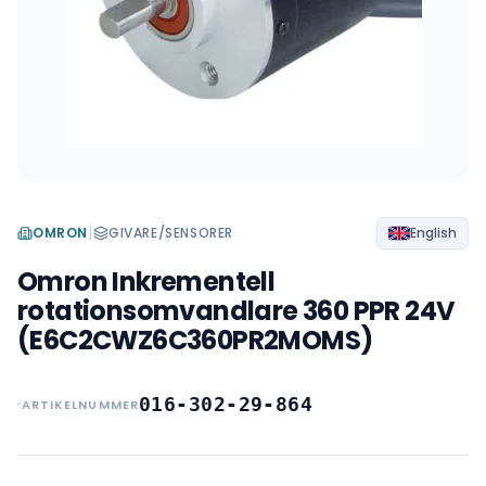
|
OMRON
GIVARE/SENSORER
English
Omron Inkrementell
rotationsomvandlare 360 PPR 24V
(E6C2CWZ6C360PR2MOMS)
016-302-29-864
ARTIKELNUMMER