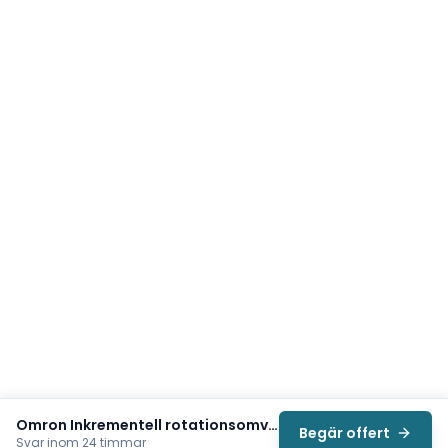
Omron Inkrementell rotationsomvandlare 360 PPR 24V (E6C2CWZ6C360PR2MOMS)
Begär offert
Svar inom 24 timmar