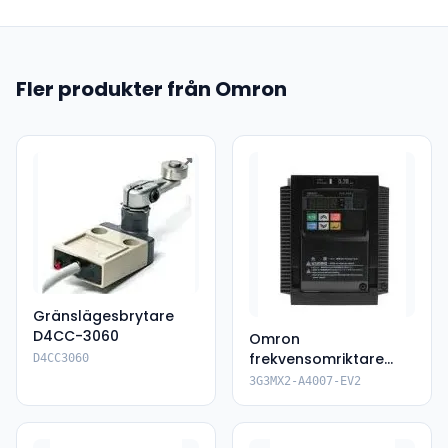
Fler produkter från Omron
Gränslägesbrytare
D4CC-3060
Omron
frekvensomriktare
D4CC3060
3G3MX2-A4007-EV2
3G3MX2-A4007-EV2