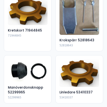
Kretskort 71944845
71944845
Krokspärr 52818643
52818643
Manöverdonsknapp
52299965
Linledare 53410337
52299965
53410337