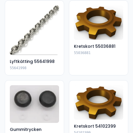
Kretskort 55036881
55036881
Lyftkätting 55641998
55641998
Kretskort 54102399
Gummitrycken
54102399