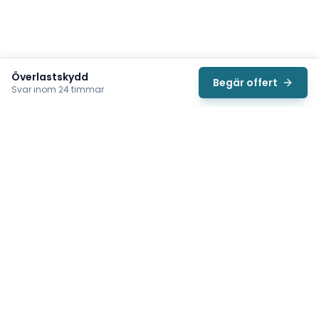
Överlastskydd
Begär offert
Svar inom 24 timmar
Svea
Vi hjälper svenska underhållsteam hitta rätt reservdelar till
traverser, telfrar, industriportar och hissar — så att
produktionen kan fortsätta rulla. Sedan 2009.