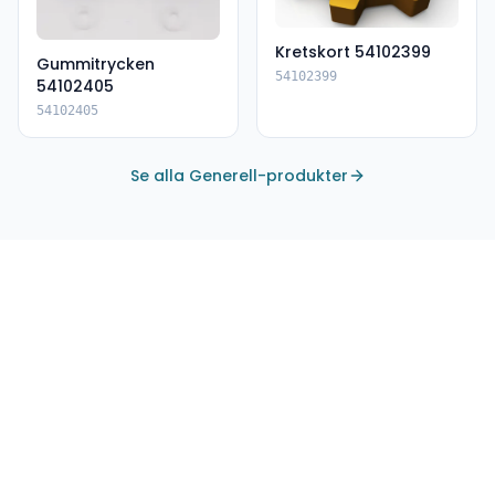
Kretskort 54102399
Gummitrycken
54102399
54102405
54102405
Se alla Generell-produkter