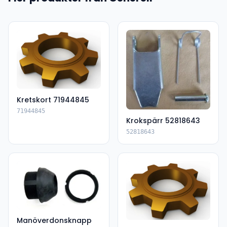
Kretskort 71944845
71944845
Krokspärr 52818643
52818643
Manöverdonsknapp