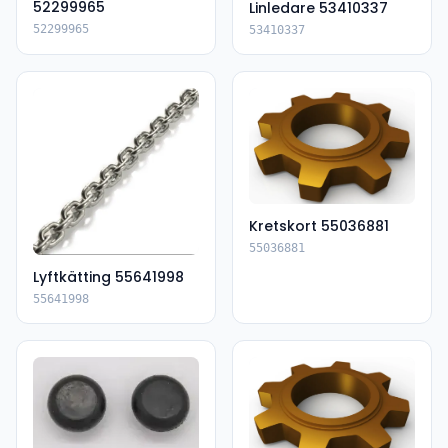
52299965
Linledare 53410337
52299965
53410337
Kretskort 55036881
55036881
Lyftkätting 55641998
55641998