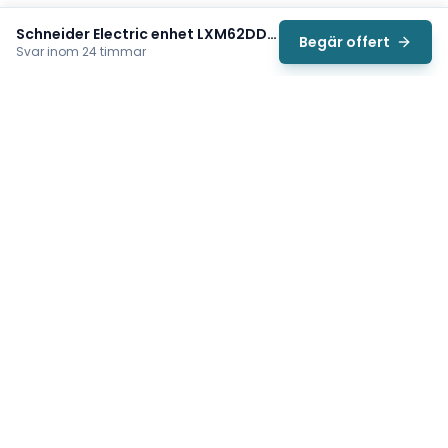
Schneider Electric enhet LXM62DD15F21000
Begär offert
Svar inom 24 timmar
Svea
Vi hjälper svenska underhållsteam hitta rätt reservdelar till
traverser, telfrar, industriportar och hissar — så att
produktionen kan fortsätta rulla. Sedan 2009.
Org.nr: 559485-6410