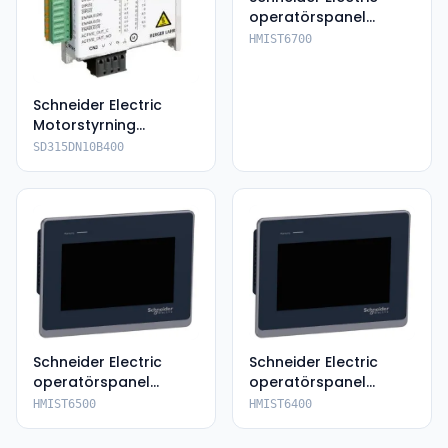
operatörspanel
HMIST6700
HMIST6700
Schneider Electric
Motorstyrning
SD315DN10B400
SD315DN10B400
Schneider Electric
Schneider Electric
operatörspanel
operatörspanel
HMIST6500
HMIST6400
HMIST6500
HMIST6400