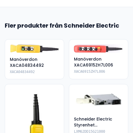
Fler produkter från Schneider Electric
Manöverdon
Manöverdon
XACA6915ZH7L006
XACA04834492
XACA6915ZH7L006
XACA04834492
Schneider Electric
Styrenhet
LXM62DD15G21000
LXM62DD15G21000