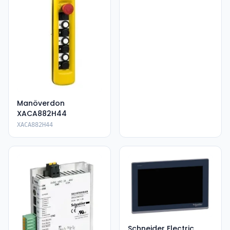
Manöverdon
XACA882H44
XACA882H44
Schneider Electric