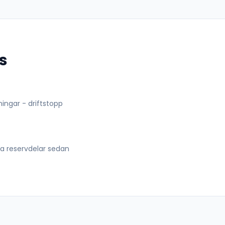
s
lningar - driftstopp
lla reservdelar sedan