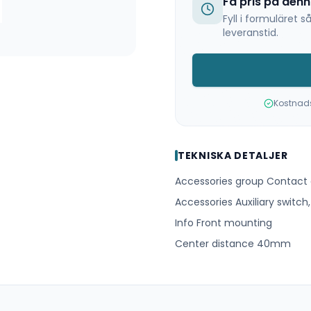
Få pris på den
Fyll i formuläret
leveranstid.
Kostnadsf
TEKNISKA DETALJER
Accessories group Contact
Accessories Auxiliary switch
Info Front mounting
Center distance 40mm