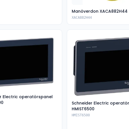
Manöverdon XACA882H44
XACA882H44
r Electric operatörspanel
00
Schneider Electric operatö
HMIST6500
HMIST6500