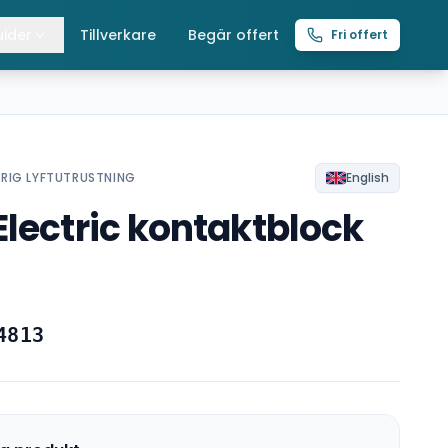
ider
Tillverkare
Begär offert
Fri offert
lla guider
raverser
ättingtelfrar
RIG LYFTUTRUSTNING
English
Electric kontaktblock
intelfrar
4813