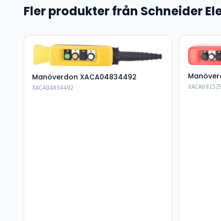
Fler produkter från Schneider Ele
Manöver
Manöverdon XACA04834492
XACA6915Z
XACA04834492