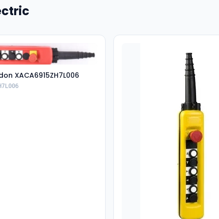
ctric
don XACA6915ZH7L006
H7L006