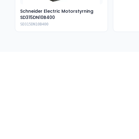
Schneider Electric Motorstyrning
SD315DN10B400
SD315DN10B400