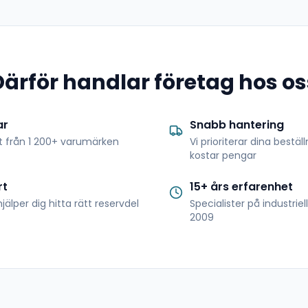
Därför handlar företag hos os
ar
Snabb hantering
t från 1 200+ varumärken
Vi prioriterar dina bestäl
kostar pengar
rt
15+ års erfarenhet
jälper dig hitta rätt reservdel
Specialister på industrie
2009