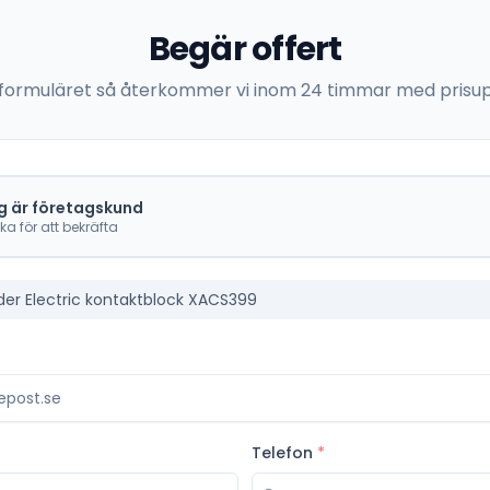
Begär offert
 i formuläret så återkommer vi inom 24 timmar med prisup
g är företagskund
cka för att bekräfta
der Electric kontaktblock XACS399
Telefon
*