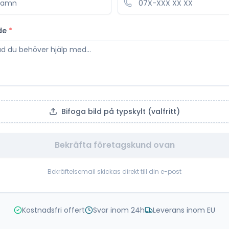
de
*
Bifoga bild på typskylt (valfritt)
Bekräfta företagskund ovan
Bekräftelsemail skickas direkt till din e-post
Kostnadsfri offert
Svar inom 24h
Leverans inom EU