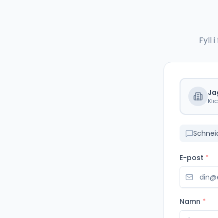
Fyll
Ja
Kli
Schnei
E-post
*
Namn
*