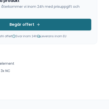
na produkt
 så återkommer vi inom 24h med prisuppgift och
Begär offert
ri offert
Svar inom 24h
Leverans inom EU
 element
, 3x NC