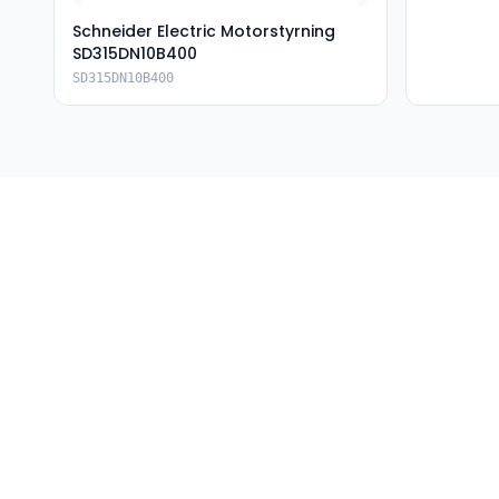
Schneider Electric Motorstyrning
SD315DN10B400
SD315DN10B400