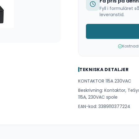
Få pris på den
Fyll i formuläret
leveranstid.
Kostnadsf
TEKNISKA DETALJER
KONTAKTOR 115A 230VAC
Beskrivning: Kontaktor, TeSys
115A, 230VAC spole
EAN-kod: 3389110377224