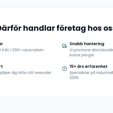
Därför handlar företag hos os
ar
Snabb hantering
t från 1 200+ varumärken
Vi prioriterar dina bestäl
kostar pengar
rt
15+ års erfarenhet
jälper dig hitta rätt reservdel
Specialister på industrie
2009