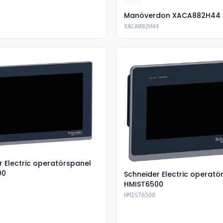
Manöverdon XACA882H44
XACA882H44
r Electric operatörspanel
00
Schneider Electric operatö
HMIST6500
HMIST6500