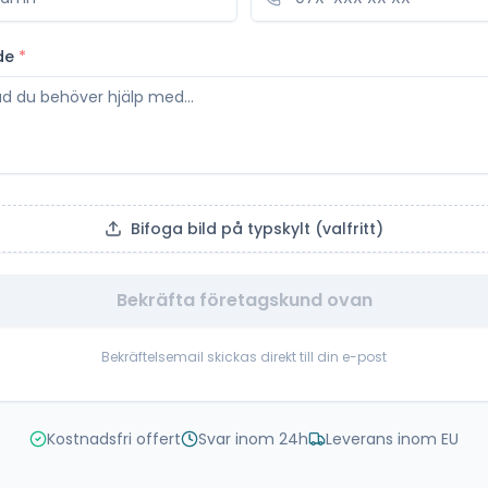
de
*
Bifoga bild på typskylt (valfritt)
Bekräfta företagskund ovan
Bekräftelsemail skickas direkt till din e-post
Kostnadsfri offert
Svar inom 24h
Leverans inom EU