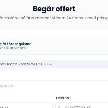
Begär offert
 i formuläret så återkommer vi inom 24 timmar med prisup
g är företagskund
cka för att bekräfta
er Electric Kontaktor LC1D115P7
Telefon
*