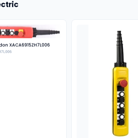
ctric
don XACA6915ZH7L006
H7L006