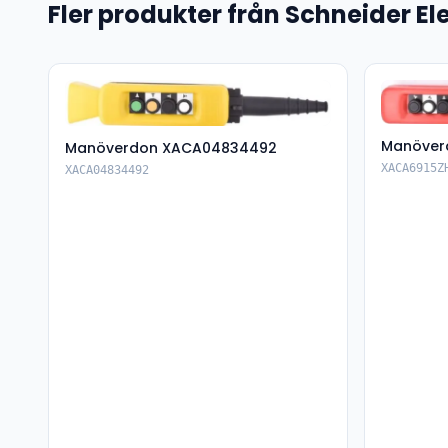
Fler produkter från Schneider Ele
Manöver
Manöverdon XACA04834492
XACA6915Z
XACA04834492