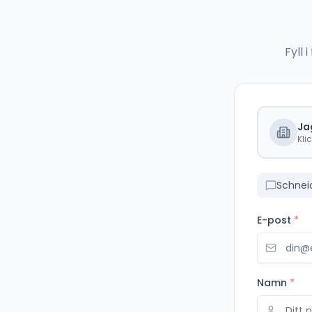
Fyll
Ja
Kli
Schneid
E-post
*
Namn
*