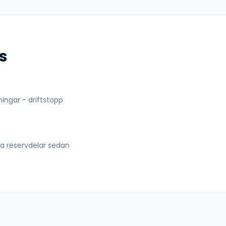
s
lningar - driftstopp
lla reservdelar sedan