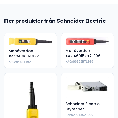
Fler produkter från Schneider Electric
Manöverdon
Manöverdon
XACA6915ZH7L006
XACA04834492
XACA6915ZH7L006
XACA04834492
Schneider Electric
Styrenhet
LXM62DD15G21000
LXM62DD15G21000