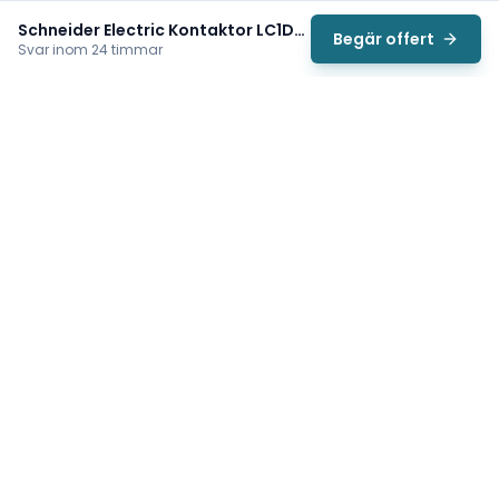
Schneider Electric Kontaktor LC1D32BL
Begär offert
Svar inom 24 timmar
Svea
Vi hjälper svenska underhållsteam hitta rätt reservdelar till
traverser, telfrar, industriportar och hissar — så att
produktionen kan fortsätta rulla. Sedan 2009.
Org.nr: 559485-6410
Tips för snabbare offert