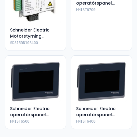
operatörspanel
HMIST6700
HMIST6700
Schneider Electric
Motorstyrning
SD315DN10B400
SD315DN10B400
Schneider Electric
Schneider Electric
operatörspanel
operatörspanel
HMIST6500
HMIST6400
HMIST6500
HMIST6400