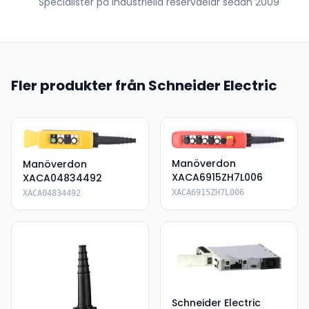
Specialister på industriella reservdelar sedan 2009
Fler produkter från Schneider Electric
Manöverdon
Manöverdon
XACA6915ZH7L006
XACA04834492
XACA6915ZH7L006
XACA04834492
Schneider Electric