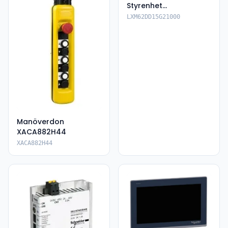
Styrenhet
LXM62DD15G21000
LXM62DD15G21000
Manöverdon
XACA882H44
XACA882H44