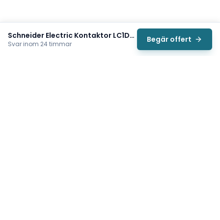
Schneider Electric Kontaktor LC1D65AP7
Begär offert
Svar inom 24 timmar
Svea
Vi hjälper svenska underhållsteam hitta rätt reservdelar till
traverser, telfrar, industriportar och hissar — så att
produktionen kan fortsätta rulla. Sedan 2009.
Org.nr: 559485-6410