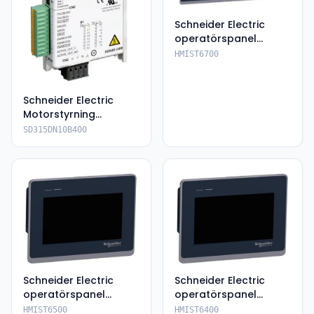
Schneider Electric
operatörspanel
HMIST6700
HMIST6700
Schneider Electric
Motorstyrning
SD315DN10B400
SD315DN10B400
Schneider Electric
Schneider Electric
operatörspanel
operatörspanel
HMIST6500
HMIST6400
HMIST6500
HMIST6400