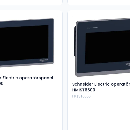
r Electric operatörspanel
00
Schneider Electric operatö
HMIST6500
HMIST6500