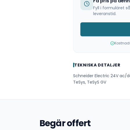
Få pris på den
Fyll i formuläret
leveranstid.
Kostnadsf
TEKNISKA DETALJER
Schneider Electric 24V ac/d
TeSys, TeSyS GV
Begär offert