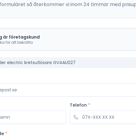
 i formuläret så återkommer vi inom 24 timmar med prisup
g är företagskund
cka för att bekräfta
der electric kretsutlösare GV4AU027
Telefon
*
de
*