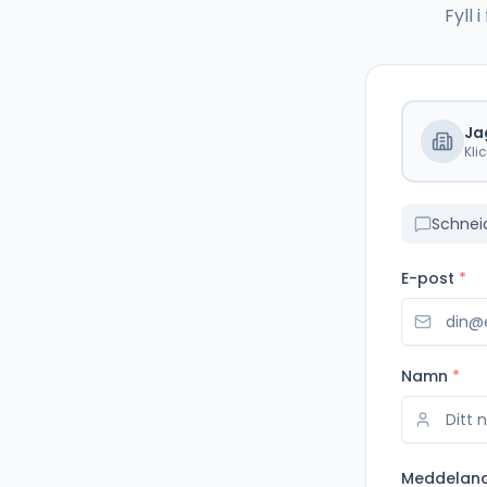
Fyll
Ja
Kli
Schnei
E-post
*
Namn
*
Meddelan