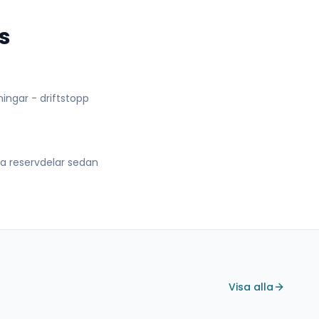
s
lningar - driftstopp
lla reservdelar sedan
Visa alla