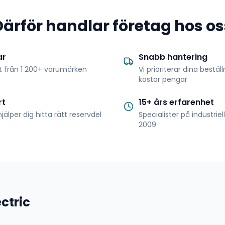
Därför handlar företag hos os
ar
Snabb hantering
t från 1 200+ varumärken
Vi prioriterar dina bestäl
kostar pengar
rt
15+ års erfarenhet
jälper dig hitta rätt reservdel
Specialister på industrie
2009
ctric