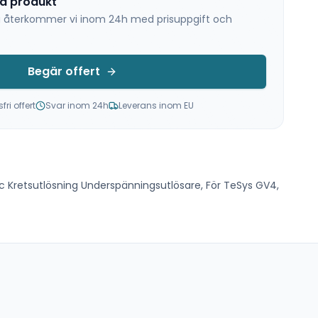
na produkt
 så återkommer vi inom 24h med prisuppgift och
Begär offert
ri offert
Svar inom 24h
Leverans inom EU
c Kretsutlösning Underspänningsutlösare, För TeSys GV4,