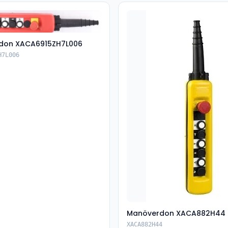
don XACA6915ZH7L006
H7L006
Manöverdon XACA882H44
XACA882H44