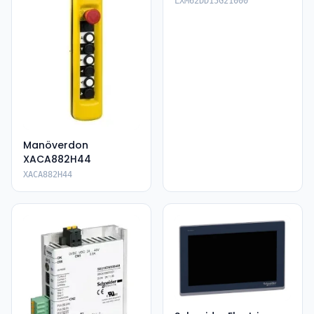
LXM62DD15G21000
Manöverdon
XACA882H44
XACA882H44