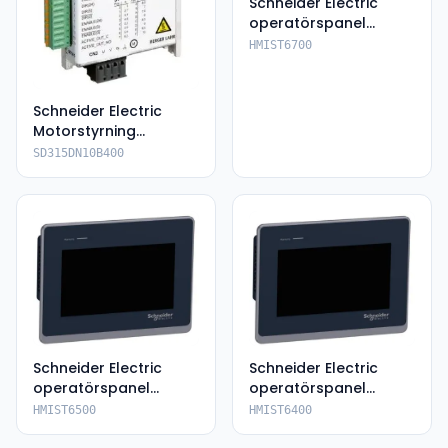
Schneider Electric
operatörspanel
HMIST6700
HMIST6700
Schneider Electric
Motorstyrning
SD315DN10B400
SD315DN10B400
Schneider Electric
Schneider Electric
operatörspanel
operatörspanel
HMIST6500
HMIST6400
HMIST6500
HMIST6400