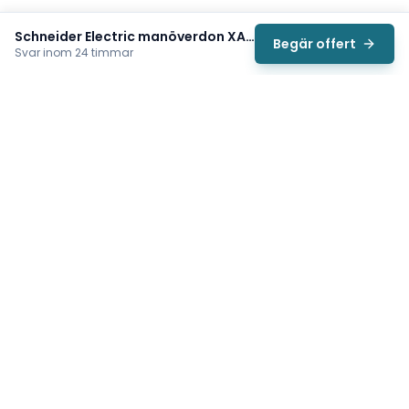
Schneider Electric manöverdon XACA6814
Begär offert
Svar inom 24 timmar
Svea
Vi hjälper svenska underhållsteam hitta rätt reservdelar till
traverser, telfrar, industriportar och hissar — så att
produktionen kan fortsätta rulla. Sedan 2009.
Org.nr: 559485-6410