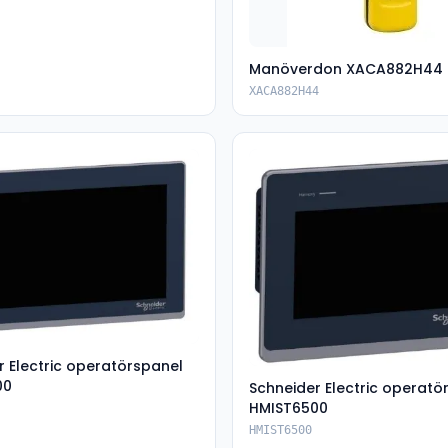
Manöverdon XACA882H44
XACA882H44
r Electric operatörspanel
00
Schneider Electric operatö
HMIST6500
HMIST6500