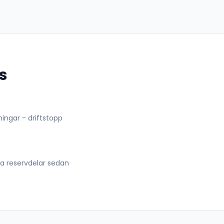
s
lningar - driftstopp
lla reservdelar sedan