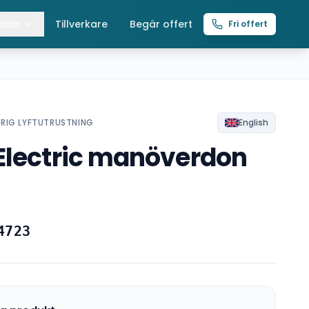
ider
Tillverkare
Begär offert
Fri offert
lla guider
raverser
ättingtelfrar
RIG LYFTUTRUSTNING
English
Electric manöverdon
intelfrar
4723