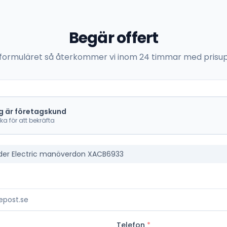
Begär offert
 i formuläret så återkommer vi inom 24 timmar med prisup
g är företagskund
cka för att bekräfta
der Electric manöverdon XACB6933
Telefon
*