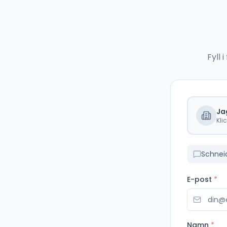
Fyll
Ja
Kli
Schnei
E-post
*
Namn
*