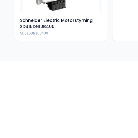
Schneider Electric Motorstyrning
SD315DN10B400
SD315DN10B400