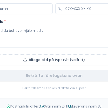
de
*
Bifoga bild på typskylt (valfritt)
Bekräfta företagskund ovan
Bekräftelsemail skickas direkt till din e-post
Kostnadsfri offert
Svar inom 24h
Leverans inom EU