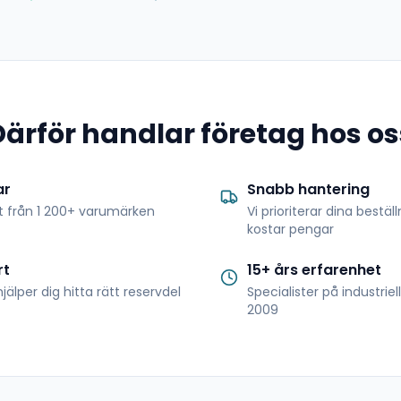
Därför handlar företag hos os
ar
Snabb hantering
t från 1 200+ varumärken
Vi prioriterar dina bestäl
kostar pengar
rt
15+ års erfarenhet
jälper dig hitta rätt reservdel
Specialister på industrie
2009