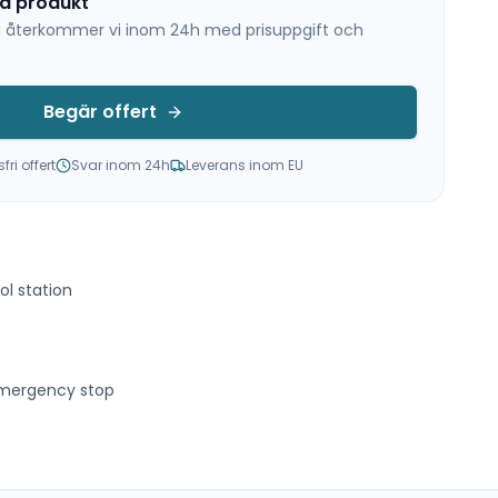
na produkt
 så återkommer vi inom 24h med prisuppgift och
Begär offert
ri offert
Svar inom 24h
Leverans inom EU
l station
 Emergency stop