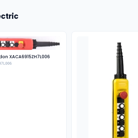
ctric
don XACA6915ZH7L006
H7L006