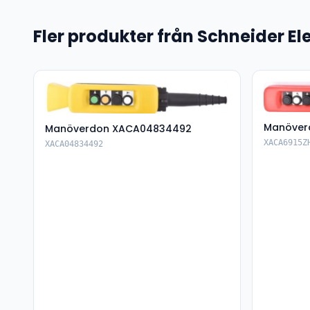
Fler produkter från Schneider Ele
Manöver
Manöverdon XACA04834492
XACA6915Z
XACA04834492