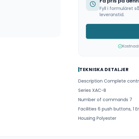
Få pris på den
Fyll i formuläret
leveranstid.
Kostnadsf
TEKNISKA DETALJER
Description Complete contro
Series XAC-B
Number of commands 7
Facilities 6 push buttons, 1
Housing Polyester