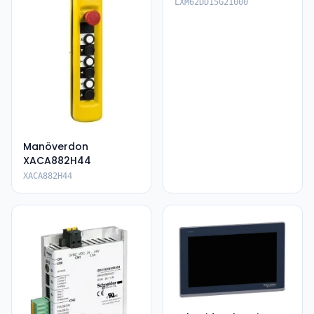
LXM62DD15G21000
LXM62DD15G21000
Manöverdon
XACA882H44
XACA882H44