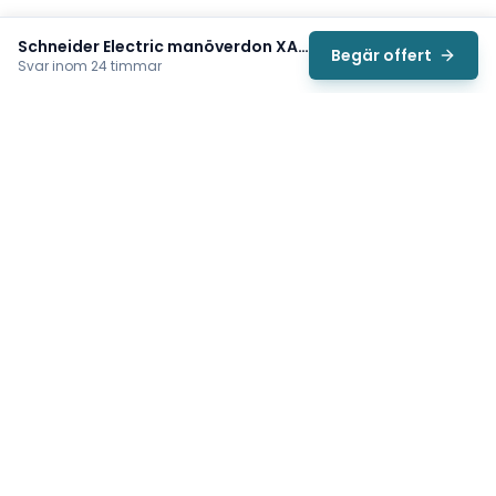
Schneider Electric manöverdon XACD22P2121
Begär offert
Svar inom 24 timmar
Svea
Vi hjälper svenska underhållsteam hitta rätt reservdelar till
traverser, telfrar, industriportar och hissar — så att
produktionen kan fortsätta rulla. Sedan 2009.
Org.nr: 559485-6410