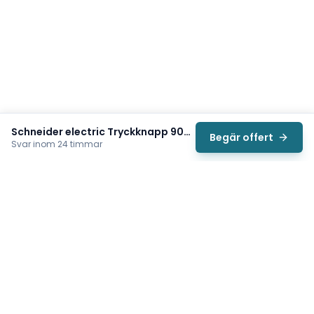
Schneider electric Tryckknapp 9001KR8RH25
Begär offert
Svar inom 24 timmar
Svea