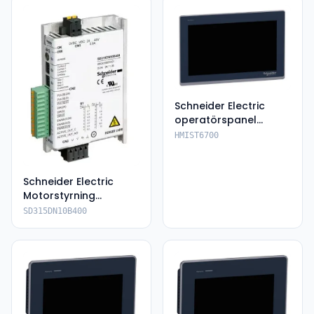
Schneider Electric
operatörspanel
HMIST6700
HMIST6700
Schneider Electric
Motorstyrning
SD315DN10B400
SD315DN10B400