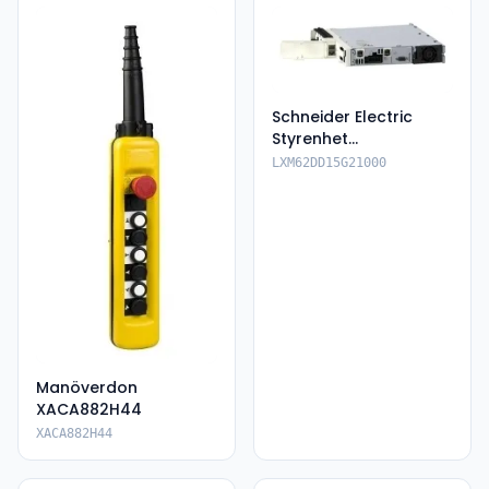
Schneider Electric
Styrenhet
LXM62DD15G21000
LXM62DD15G21000
Manöverdon
XACA882H44
XACA882H44