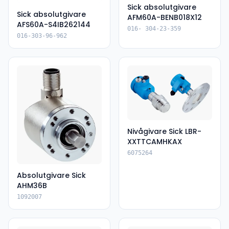
Sick absolutgivare
Sick absolutgivare
AFM60A-BENB018X12
AFS60A-S4IB262144
016- 304-23-359
016-303-96-962
Nivågivare Sick LBR-
XXTTCAMHKAX
6075264
Absolutgivare Sick
AHM36B
1092007