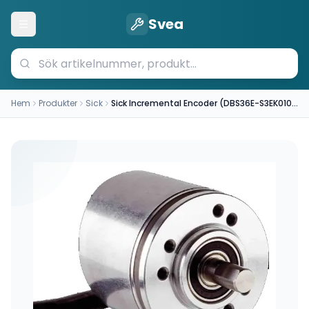
Svea
Öppna meny
Hem
Produkter
Sick
Sick Incremental Encoder (DBS36E-S3EK01024)