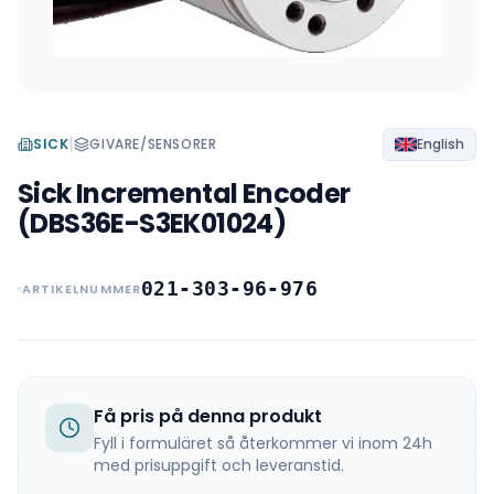
|
SICK
GIVARE/SENSORER
English
Sick Incremental Encoder
(DBS36E-S3EK01024)
021-303-96-976
ARTIKELNUMMER
Få pris på denna produkt
Fyll i formuläret så återkommer vi inom 24h
med prisuppgift och leveranstid.