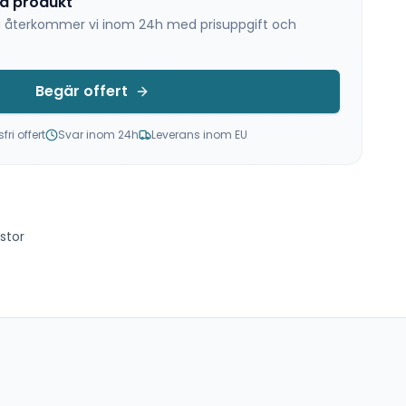
na produkt
 så återkommer vi inom 24h med prisuppgift och
Begär offert
ri offert
Svar inom 24h
Leverans inom EU
stor