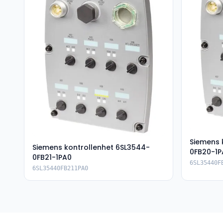
Siemens 
Siemens kontrollenhet 6SL3544-
0FB20-1P
0FB21-1PA0
6SL35440F
6SL35440FB211PA0