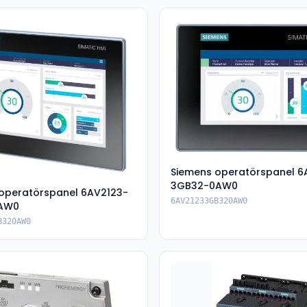
Siemens operatörspanel 6
3GB32-0AW0
operatörspanel 6AV2123-
6AV21233GB320AW0
AW0
B320AW0