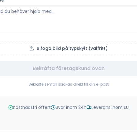
de
*
Bifoga bild på typskylt (valfritt)
Bekräfta företagskund ovan
Bekräftelsemail skickas direkt till din e-post
Kostnadsfri offert
Svar inom 24h
Leverans inom EU