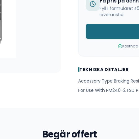
Få pris på den
Fyll i formuläret
leveranstid.
Kostnadsf
TEKNISKA DETALJER
Accessory Type Braking Resi
For Use With PM240-2 FSD P
Begär offert