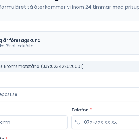
 i formuläret så återkommer vi inom 24 timmar med prisup
g är företagskund
cka för att bekräfta
s Bromsmotstånd (JJY:023422620001)
Telefon
*