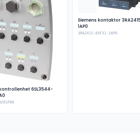
Siemens kontaktor 3RA241
1AP0
3RA2415-8XF31-1AP0
kontrollenhet 6SL3544-
A0
B201PA0