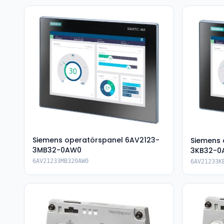
Siemens operatörspanel 6AV2123-
Siemens 
3MB32-0AW0
3KB32-0
6AV21233MB320AW0
6AV21233K