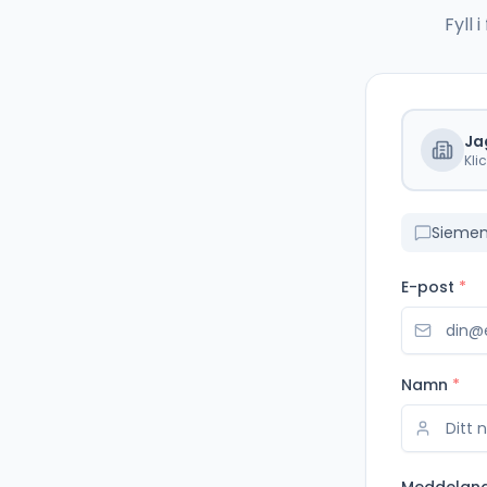
Fyll
Ja
Kli
Siemen
E-post
*
Namn
*