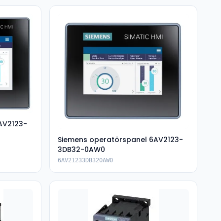
AV2123-
Siemens operatörspanel 6AV2123-
3DB32-0AW0
6AV21233DB320AW0