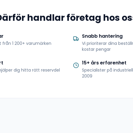
Därför handlar företag hos os
ar
Snabb hantering
t från 1 200+ varumärken
Vi prioriterar dina bestäl
kostar pengar
rt
15+ års erfarenhet
jälper dig hitta rätt reservdel
Specialister på industrie
2009