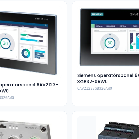
Siemens operatörspanel 6
3GB32-0AW0
operatörspanel 6AV2123-
6AV21233GB320AW0
AW0
B320AW0