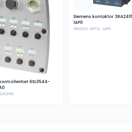
Siemens kontaktor 3RA241
1AP0
3RA2415-8XF31-1AP0
kontrollenhet 6SL3544-
A0
B201PA0