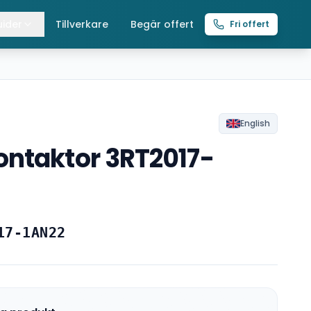
ider
Tillverkare
Begär offert
Fri offert
lla guider
raverser
ättingtelfrar
R
English
ntaktor 3RT2017-
intelfrar
17-1AN22