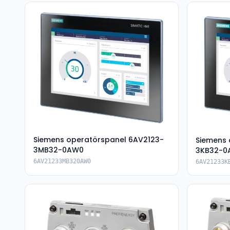
Siemens operatörspanel 6AV2123-
Siemens 
3MB32-0AW0
3KB32-0
6AV21233MB320AW0
6AV21233K