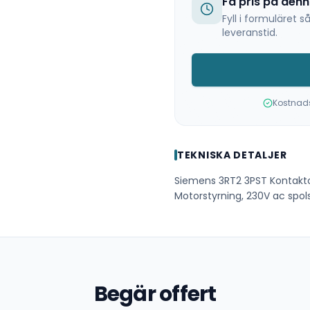
Få pris på den
Fyll i formuläret
leveranstid.
Kostnadsf
TEKNISKA DETALJER
Siemens 3RT2 3PST Kontakto
Motorstyrning, 230V ac spo
Begär offert