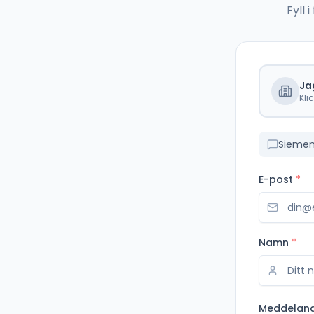
Fyll
Ja
Kli
Siemen
E-post
*
Namn
*
Meddelan