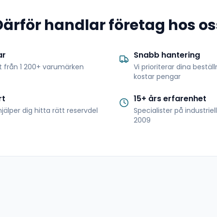
Därför handlar företag hos os
ar
Snabb hantering
t från 1 200+ varumärken
Vi prioriterar dina bestäl
kostar pengar
rt
15+ års erfarenhet
jälper dig hitta rätt reservdel
Specialister på industrie
2009