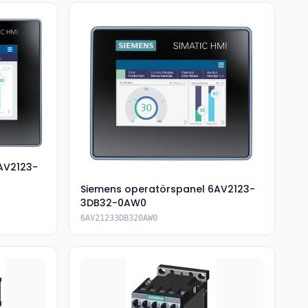
AV2123-
Siemens operatörspanel 6AV2123-
3DB32-0AW0
6AV21233DB320AW0