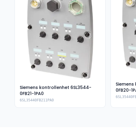
Siemens 
Siemens kontrollenhet 6SL3544-
0FB20-1P
0FB21-1PA0
6SL35440F
6SL35440FB211PA0