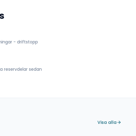
s
lningar - driftstopp
lla reservdelar sedan
Visa alla