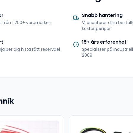
ar
Snabb hantering
t från 1 200+ varumärken
Vi prioriterar dina bestäl
kostar pengar
rt
15+ års erfarenhet
jälper dig hitta rätt reservdel
Specialister på industrie
2009
hnik