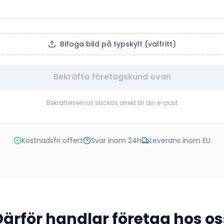
Bifoga bild på typskylt (valfritt)
Bekräfta företagskund ovan
Bekräftelsemail skickas direkt till din e-post
Kostnadsfri offert
Svar inom 24h
Leverans inom EU
Därför handlar företag hos os