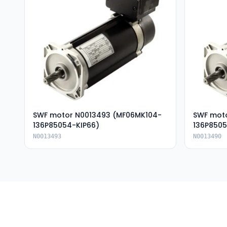
SWF motor N0013493 (MF06MK104-
SWF mot
136P85054-KIP66)
136P8505
N0013493
N0013490