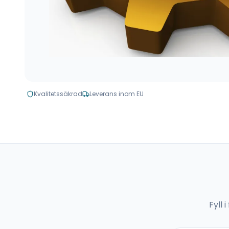
Kvalitetssäkrad
Leverans inom EU
Fyll