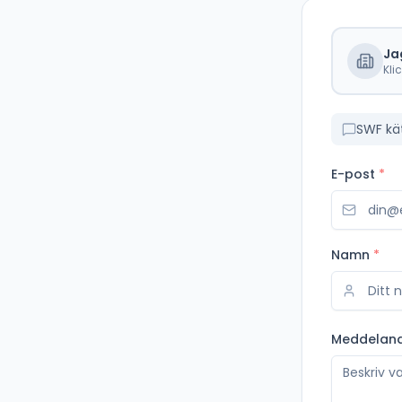
Ja
Kli
SWF kä
E-post
*
Namn
*
Meddelan