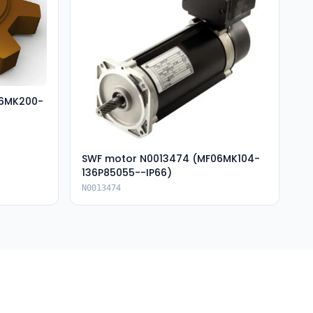
06MK200-
SWF motor N0013474 (MF06MK104-
136P85055--IP66)
N0013474