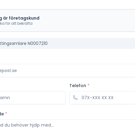
g är företagskund
cka för att bekräfta
ttingsamlare N0007210
Telefon
*
de
*