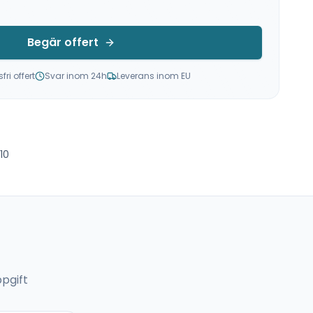
Begär offert
ri offert
Svar inom 24h
Leverans inom EU
10
pgift