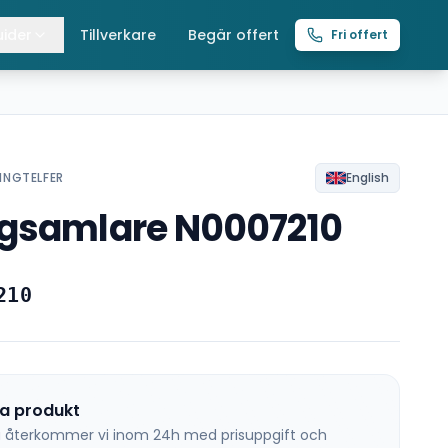
ider
Tillverkare
Begär offert
Fri offert
lla guider
raverser
ättingtelfrar
INGTELFER
English
ngsamlare N0007210
intelfrar
210
na produkt
 så återkommer vi inom 24h med prisuppgift och