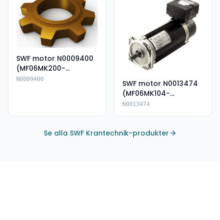
SWF motor N0009400
(MF06MK200-
135A80062E-IP66)
N0009400
SWF motor N0013474
(MF06MK104-
136P85055--IP66)
N0013474
Se alla SWF Krantechnik-produkter