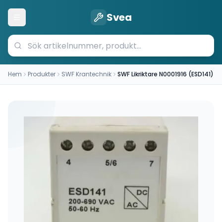
Svea
Öppna meny
Hem
Produkter
SWF Krantechnik
SWF Likriktare N0001916 (ESD141)