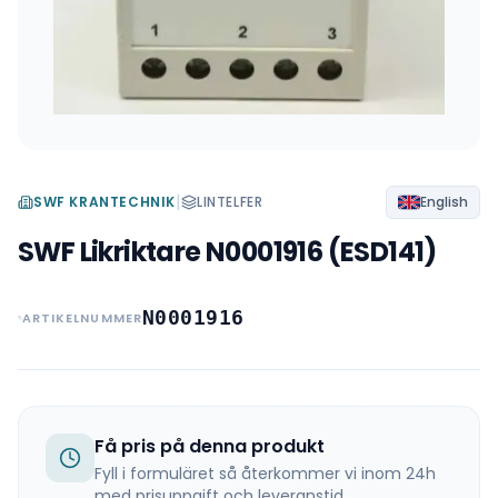
|
SWF KRANTECHNIK
LINTELFER
English
SWF Likriktare N0001916 (ESD141)
N0001916
ARTIKELNUMMER
Få pris på denna produkt
Fyll i formuläret så återkommer vi inom 24h
med prisuppgift och leveranstid.