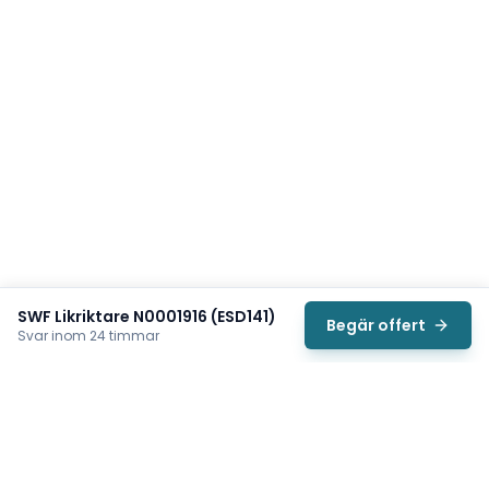
SWF Likriktare N0001916 (ESD141)
Begär offert
Svar inom 24 timmar