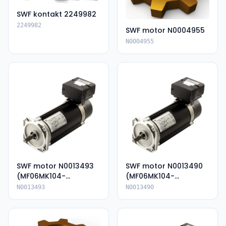
SWF kontakt 2249982
2249982
SWF motor N0004955
N0004955
SWF motor N0013493
SWF motor N0013490
(MF06MK104-
(MF06MK104-
136P85054-KIP66)
136P85054E-IP66)
N0013493
N0013490