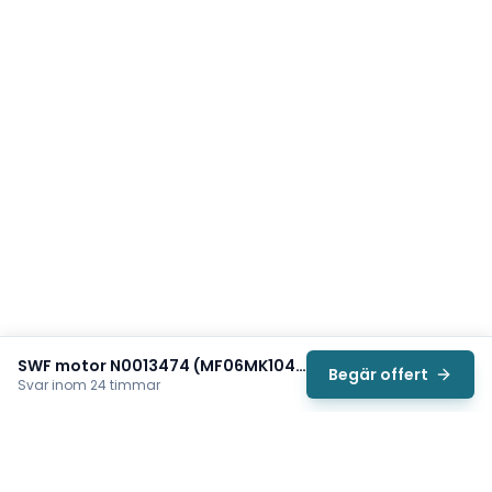
SWF motor N0013474 (MF06MK104-136P85055--IP66)
Begär offert
Svar inom 24 timmar