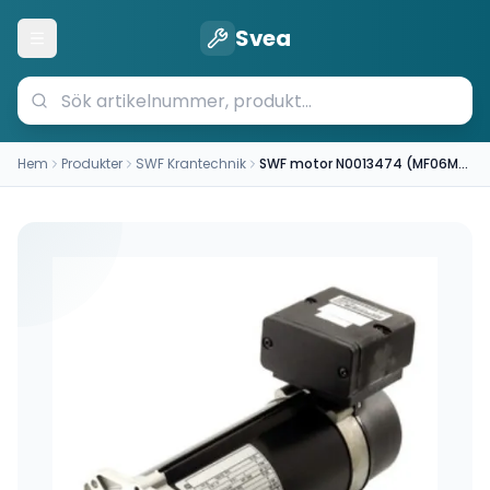
Svea
Öppna meny
Hem
Produkter
SWF Krantechnik
SWF motor N0013474 (MF06MK104-136P85055--IP66)