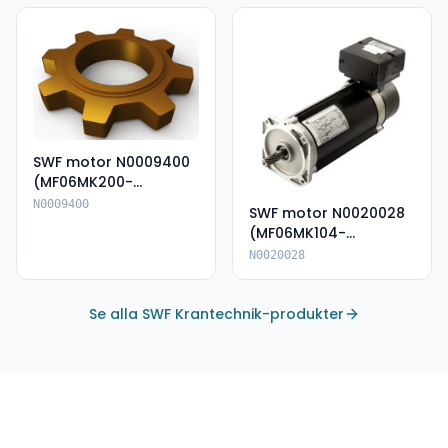
SWF motor N0009400
(MF06MK200-
135A80062E-IP66)
N0009400
SWF motor N0020028
(MF06MK104-
144P85075E-IP66)
N0020028
Se alla SWF Krantechnik-produkter