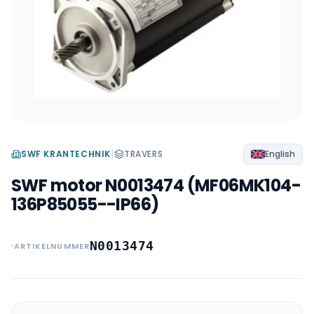
|
SWF KRANTECHNIK
TRAVERS
English
SWF motor N0013474 (MF06MK104-
136P85055--IP66)
N0013474
ARTIKELNUMMER