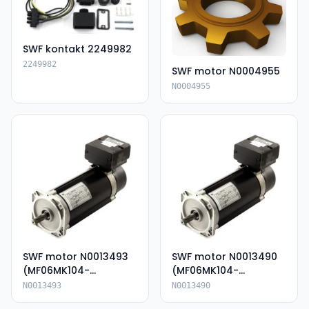
SWF kontakt 2249982
2249982
SWF motor N0004955
N0004955
SWF motor N0013493
SWF motor N0013490
(MF06MK104-
(MF06MK104-
136P85054-KIP66)
136P85054E-IP66)
N0013493
N0013490