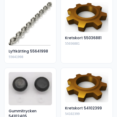
Kretskort 55036881
55036881
Lyftkätting 55641998
55641998
Kretskort 54102399
Gummitrycken
54102399
54102405