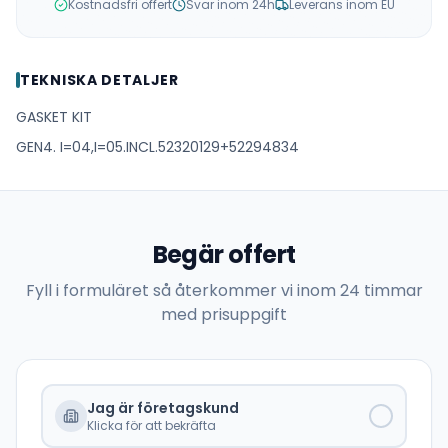
Kostnadsfri offert
Svar inom 24h
Leverans inom EU
TEKNISKA DETALJER
GASKET KIT
GEN4. I=04,I=05.INCL.52320129+52294834
Begär offert
Fyll i formuläret så återkommer vi inom 24 timmar
med prisuppgift
Jag är företagskund
Klicka för att bekräfta