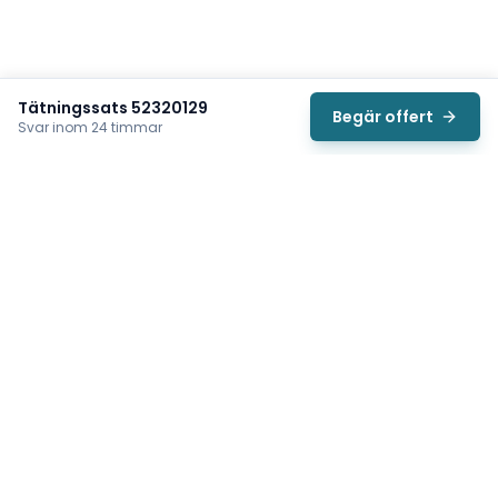
Tätningssats 52320129
Begär offert
Svar inom 24 timmar
Svea
Vi hjälper svenska underhållsteam hitta rätt reservdelar till
traverser, telfrar, industriportar och hissar — så att
produktionen kan fortsätta rulla. Sedan 2009.