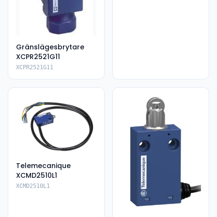
Gränslägesbrytare
XCPR2521G11
XCPR2521G11
Telemecanique
XCMD2510L1
XCMD2510L1