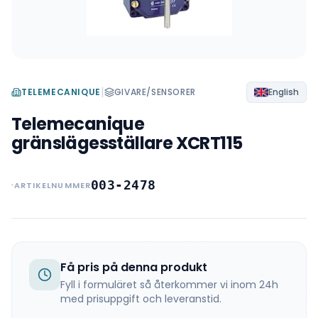
|
TELEMECANIQUE
GIVARE/SENSORER
English
Telemecanique
gränslägesställare XCRT115
003-2478
ARTIKELNUMMER
Få pris på denna produkt
Fyll i formuläret så återkommer vi inom 24h
med prisuppgift och leveranstid.