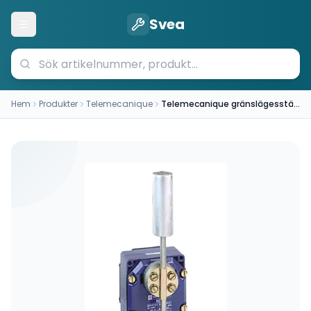
Svea
Öppna meny
Hem
Produkter
Telemecanique
Telemecanique gränslägesställare XCRT115