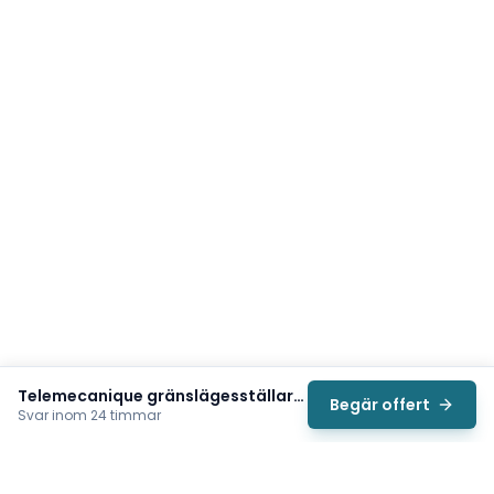
Telemecanique gränslägesställare XCRT115
Begär offert
Svar inom 24 timmar