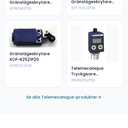
Gränslägesbrytare
Gränslägesbrytare
XCPR2521P20
XCPR2902P20
XCP-R2521P20
XCPR2902P20
Gränslägesbrytare
XCP-R2521P20
XCPR2521P20
Telemecanique
Tryckgivare
XMLR025G2P05
XMLR025G2P05
Se alla Telemecanique-produkter