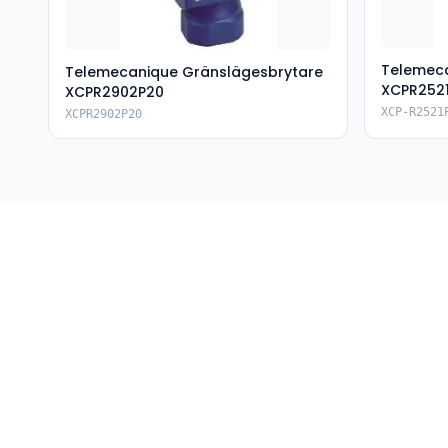
Telemeca
Telemecanique Gränslägesbrytare
XCPR252
XCPR2902P20
XCP-R2521
XCPR2902P20