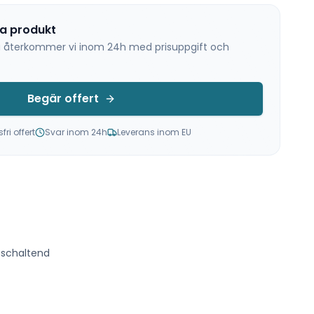
na produkt
 så återkommer vi inom 24h med prisuppgift och
Begär offert
ri offert
Svar inom 24h
Leverans inom EU
t schaltend