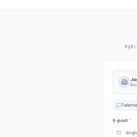
Fyll
Ja
Kli
Teleme
E-post
*