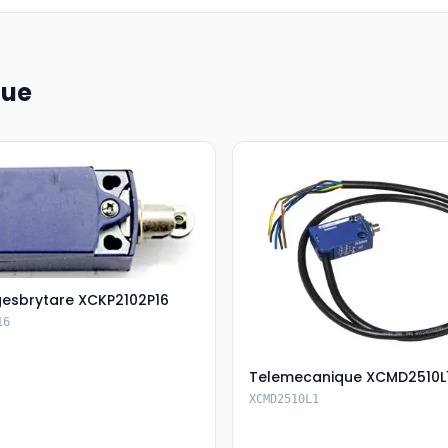
que
esbrytare XCKP2102P16
16
Telemecanique XCMD2510L
XCMD2510L1