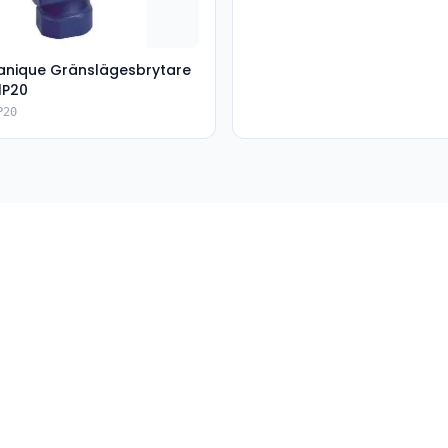
nique Gränslägesbrytare
1P20
P20