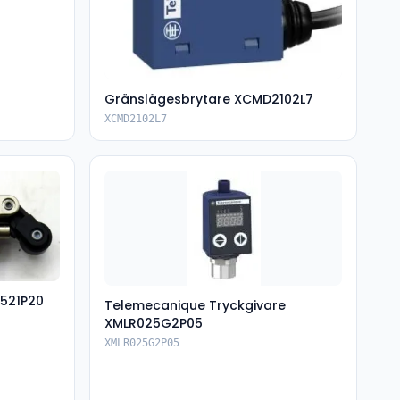
Gränslägesbrytare XCMD2102L7
XCMD2102L7
521P20
Telemecanique Tryckgivare
XMLR025G2P05
XMLR025G2P05