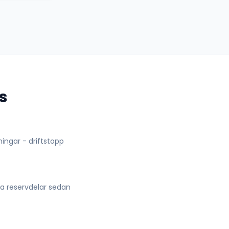
s
lningar - driftstopp
lla reservdelar sedan