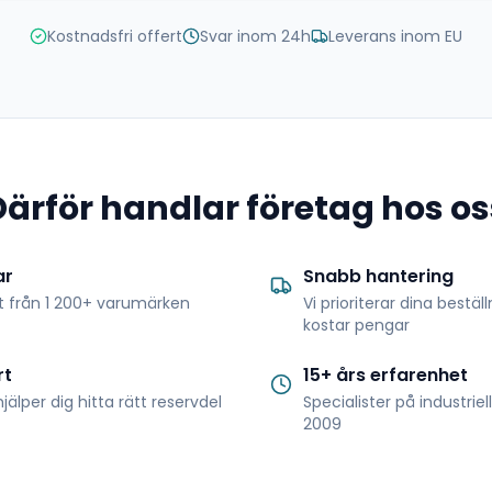
Kostnadsfri offert
Svar inom 24h
Leverans inom EU
Därför handlar företag hos os
ar
Snabb hantering
t från 1 200+ varumärken
Vi prioriterar dina bestäl
kostar pengar
rt
15+ års erfarenhet
jälper dig hitta rätt reservdel
Specialister på industrie
2009