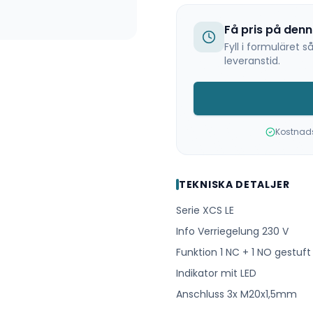
Få pris på den
Fyll i formuläret
leveranstid.
Kostnadsf
TEKNISKA DETALJER
Serie XCS LE
Info Verriegelung 230 V
Funktion 1 NC + 1 NO gestuf
Indikator mit LED
Anschluss 3x M20x1,5mm