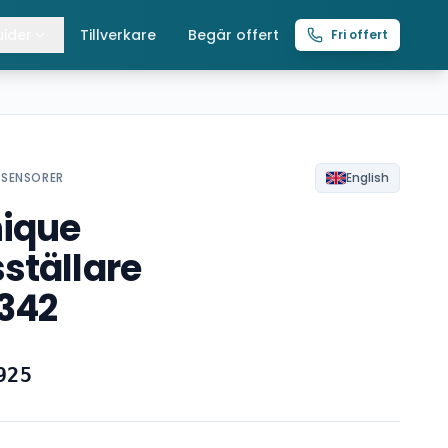
ider
Tillverkare
Begär offert
Fri offert
lla guider
raverser
ättingtelfrar
/SENSORER
English
ique
intelfrar
ställare
342
925