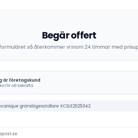
Begär offert
 i formuläret så återkommer vi inom 24 timmar med prisup
g är företagskund
cka för att bekräfta
canique gränslägesställare XCSLE2525342