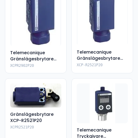
Telemecanique
Telemecanique
Gränslägesbrytare
Gränslägesbrytare
XCPR2521P20
XCPR2902P20
XCP-R2521P20
XCPR2902P20
Gränslägesbrytare
XCP-R2521P20
XCPR2521P20
Telemecanique
Tryckgivare