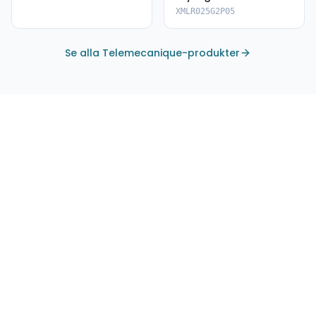
XMLR025G2P05
XMLR025G2P05
Se alla Telemecanique-produkter