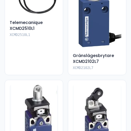
Telemecanique
XCMD2510L1
XCMD2510L1
Gränslägesbrytare
XCMD2102L7
XCMD2102L7