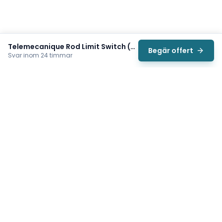
Telemecanique Rod Limit Switch (XCRF171)
Begär offert
Svar inom 24 timmar
Svea
Vi hjälper svenska underhållsteam hitta rätt reservdelar till
traverser, telfrar, industriportar och hissar — så att
produktionen kan fortsätta rulla. Sedan 2009.