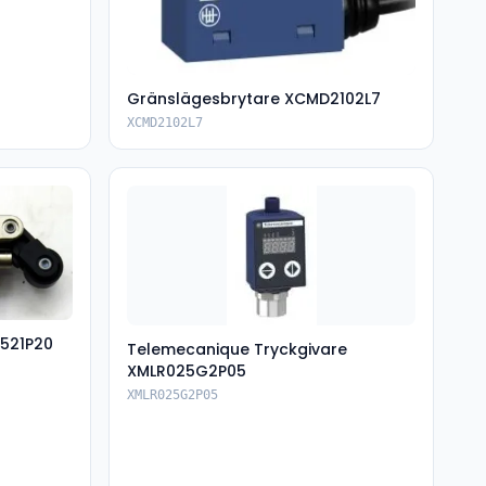
Gränslägesbrytare XCMD2102L7
XCMD2102L7
521P20
Telemecanique Tryckgivare
XMLR025G2P05
XMLR025G2P05