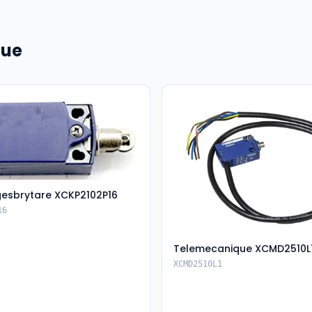
que
esbrytare XCKP2102P16
16
Telemecanique XCMD2510L
XCMD2510L1