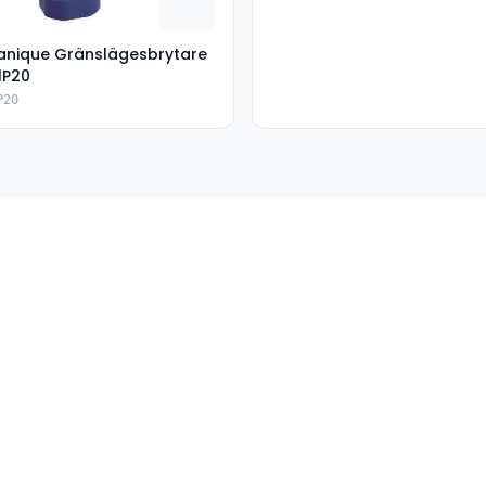
nique Gränslägesbrytare
1P20
P20