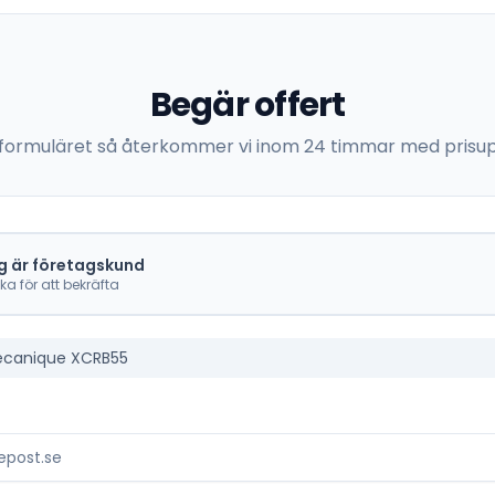
Begär offert
 i formuläret så återkommer vi inom 24 timmar med prisup
g är företagskund
cka för att bekräfta
canique XCRB55