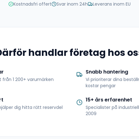
Kostnadsfri offert
Svar inom 24h
Leverans inom EU
Därför handlar företag hos os
ar
Snabb hantering
t från 1 200+ varumärken
Vi prioriterar dina bestäl
kostar pengar
rt
15+ års erfarenhet
jälper dig hitta rätt reservdel
Specialister på industrie
2009