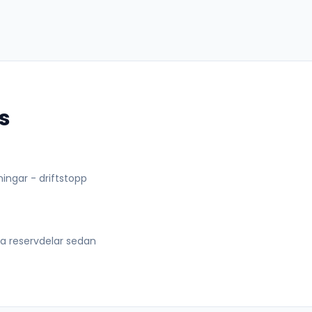
s
lningar - driftstopp
lla reservdelar sedan