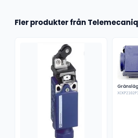
Fler produkter från Telemecani
Gränsläg
XCKP2102P