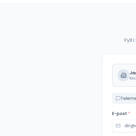
Fyll
Ja
Kli
Teleme
E-post
*