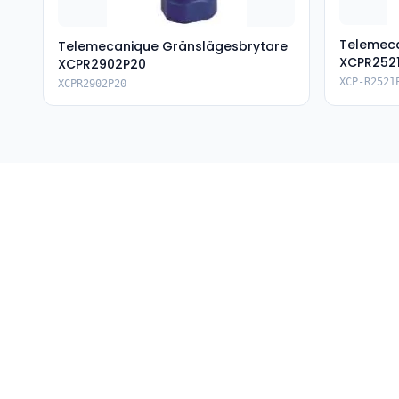
Telemeca
Telemecanique Gränslägesbrytare
XCPR252
XCPR2902P20
XCP-R2521
XCPR2902P20