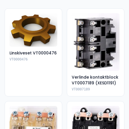
Linskiveset VT0000476
VT0000476
Verlinde kontaktblock
VT0007189 (XESD1191)
VT0007189