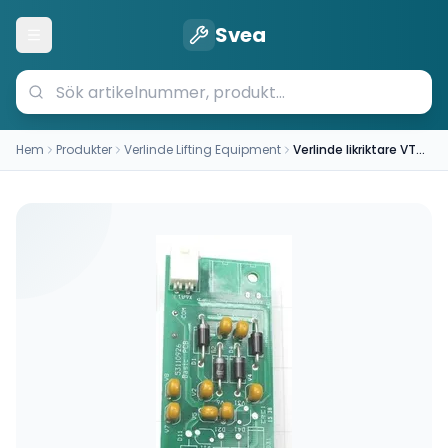
Svea
Öppna meny
Hem
Produkter
Verlinde Lifting Equipment
Verlinde likriktare VT0004946 (208V-690V-SB)