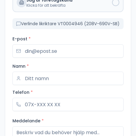
Jag är företagskund
Klicka för att bekräfta
Verlinde likriktare VT0004946 (208V-690V-SB)
E-post
*
Namn
*
Telefon
*
Meddelande
*