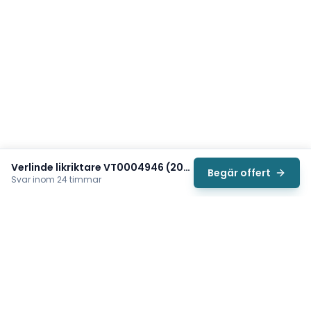
Verlinde likriktare VT0004946 (208V-690V-SB)
Begär offert
Svar inom 24 timmar