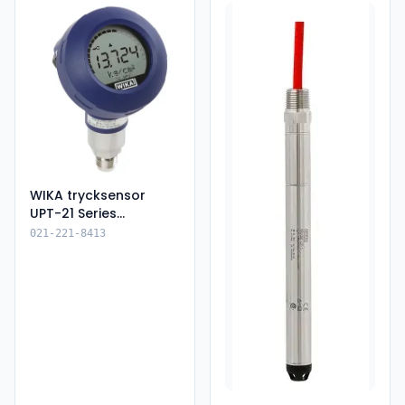
WIKA trycksensor
UPT-21 Series
(14119481)
021-221-8413