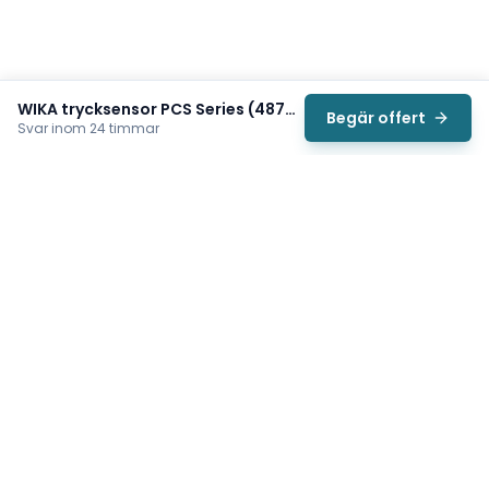
WIKA trycksensor PCS Series (48733833)
Begär offert
Svar inom 24 timmar
Svea
Vi hjälper svenska underhållsteam hitta rätt reservdelar till
traverser, telfrar, industriportar och hissar — så att
produktionen kan fortsätta rulla. Sedan 2009.