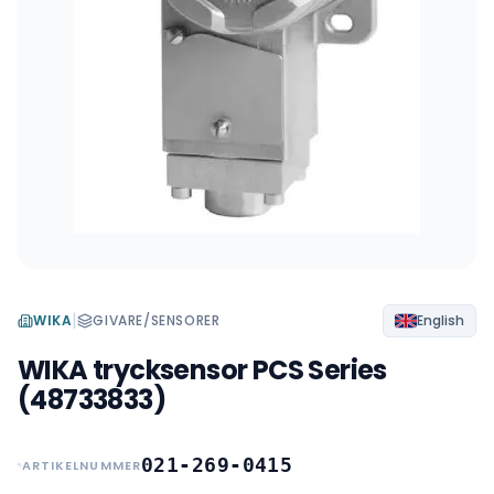
|
WIKA
GIVARE/SENSORER
English
WIKA trycksensor PCS Series
(48733833)
021-269-0415
ARTIKELNUMMER