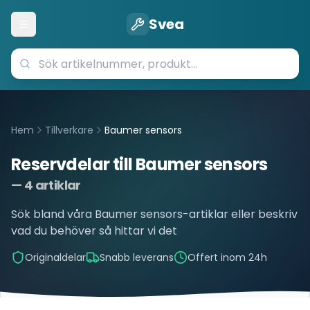
Svea
Öppna meny
Hem
Tillverkare
Baumer sensors
Reservdelar till
Baumer sensors
—
4
artiklar
Sök bland våra
Baumer sensors
-artiklar eller beskriv
vad du behöver så hittar vi det
Originaldelar
Snabb leverans
Offert inom 24h