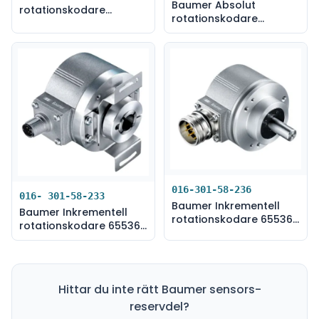
Baumer Absolut
rotationskodare
rotationskodare
(EAM580-
(EAM580-
BAC.5B4G.13120.A)
BAC.7YPT.14160.A)
016-301-58-236
016- 301-58-233
Baumer Inkrementell
Baumer Inkrementell
rotationskodare 65536
rotationskodare 65536
PPR 30V (EIL580P-
(EIL580P-
TT14.5FF.01024.B)
BT14.5FF.01024.B)
Hittar du inte rätt
Baumer sensors
-
reservdel?