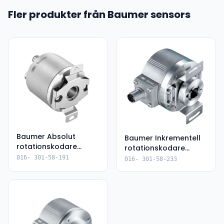
Fler produkter från Baumer sensors
Baumer Absolut
Baumer Inkrementell
rotationskodare
rotationskodare
(EAM580-
65536 (EIL580P-
016- 301-58-191
016- 301-58-233
BAC.7YPT.14160.A)
BT14.5FF.01024.B)