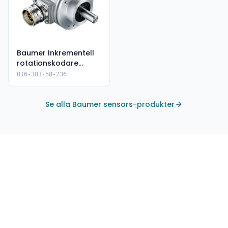
Baumer Inkrementell
rotationskodare
65536 PPR 30V
016-301-58-236
(EIL580P-
TT14.5FF.01024.B)
Se alla Baumer sensors-produkter