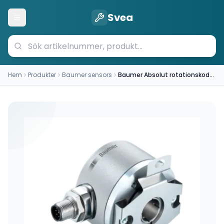
Svea
Öppna meny
Hem
Produkter
Baumer sensors
Baumer Absolut rotationskodare (EAM580-BAC.5B4G.13120.A)