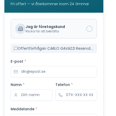
Fri offert — vi återkommer inom 24 timmar
Jag är företagskund
Klicka för att bekräfta
Offertförfrågan CARLO GAVAZZI Reservdelar
E-post
*
Namn
*
Telefon
*
Meddelande
*