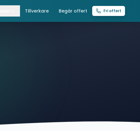
ider
Tillverkare
Begär offert
Fri offert
lla guider
raverser
ättingtelfrar
intelfrar