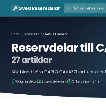
Svea Reservdelar
Hem
Tillverkare
CARLO GAVAZZI
Reservdelar till
C
27
artiklar
Sök bland våra
CARLO GAVAZZI
-artiklar elle
Originaldelar
Snabb leverans
Offert inom 24h