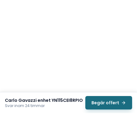
Carlo Gavazzi enhet YN115CEI8RPIO
Begär offert
Svar inom 24 timmar