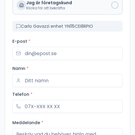
Jag är företagskund
Klicka för att bekräfta
Carlo Gavazzi enhet YN115CEI8RPIO
E-post
*
Namn
*
Telefon
*
Meddelande
*