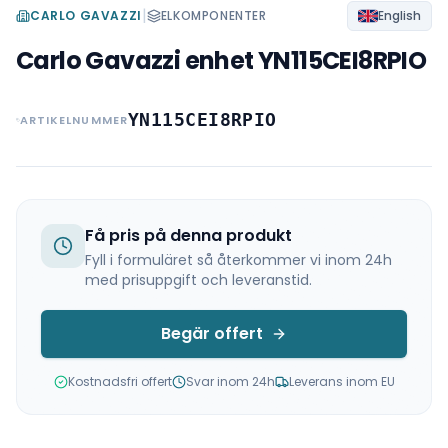
|
CARLO GAVAZZI
ELKOMPONENTER
English
Carlo Gavazzi enhet YN115CEI8RPIO
YN115CEI8RPIO
ARTIKELNUMMER
Få pris på denna produkt
Fyll i formuläret så återkommer vi inom 24h
med prisuppgift och leveranstid.
Begär offert
Kostnadsfri offert
Svar inom 24h
Leverans inom EU