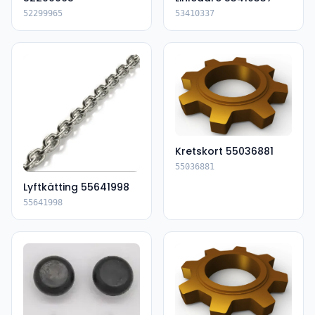
52299965
53410337
Kretskort 55036881
55036881
Lyftkätting 55641998
55641998