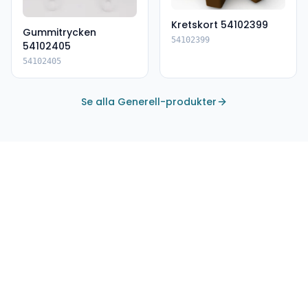
Kretskort 54102399
Gummitrycken
54102399
54102405
54102405
Se alla Generell-produkter