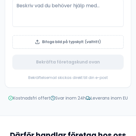
Bifoga bild på typskylt (valfritt)
Bekräfta företagskund ovan
Bekräftelsemail skickas direkt till din e-post
Kostnadsfri offert
Svar inom 24h
Leverans inom EU
Därför handlar företag hos oss