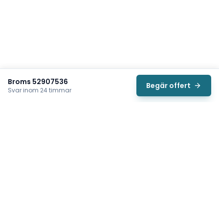
Broms 52907536
Begär offert
Svar inom 24 timmar
Svea
Vi hjälper svenska underhållsteam hitta rätt reservdelar till