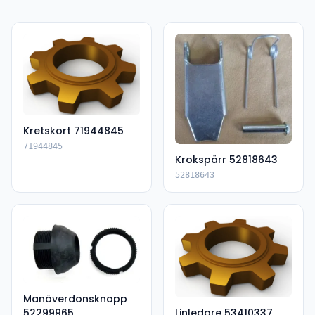
Kretskort 71944845
71944845
Krokspärr 52818643
52818643
Manöverdonsknapp
52299965
Linledare 53410337