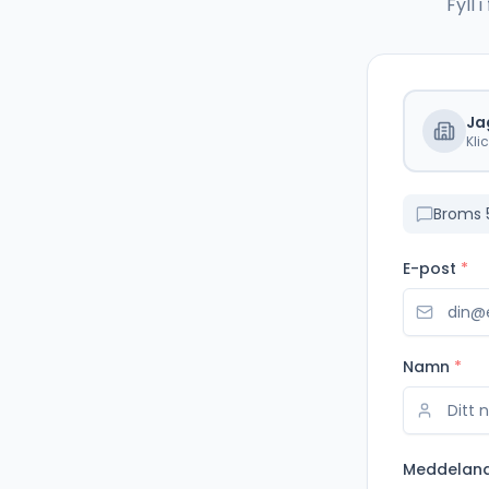
Fyll
Ja
Kli
Broms 
E-post
*
Namn
*
Meddelan