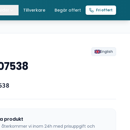
ider
Tillverkare
Begär offert
Fri offert
lla guider
raverser
ättingtelfrar
R
English
07538
intelfrar
538
na produkt
 så återkommer vi inom 24h med prisuppgift och