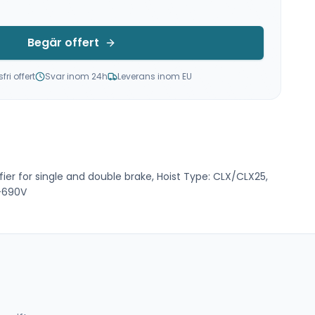
Begär offert
ri offert
Svar inom 24h
Leverans inom EU
fier for single and double brake, Hoist Type: CLX/CLX25,
0-690V