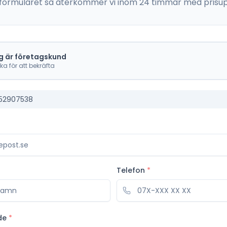
 i formuläret så återkommer vi inom 24 timmar med prisup
g är företagskund
cka för att bekräfta
52907538
Telefon
*
de
*