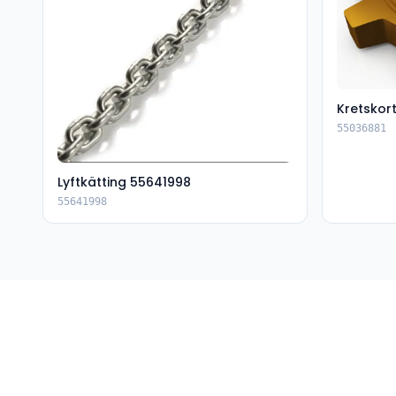
Kretskor
55036881
Lyftkätting 55641998
55641998