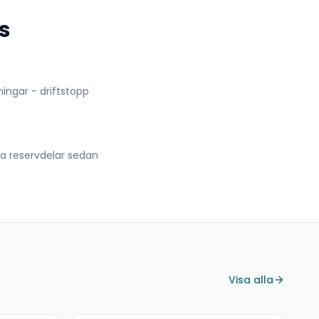
s
lningar - driftstopp
lla reservdelar sedan
Visa alla