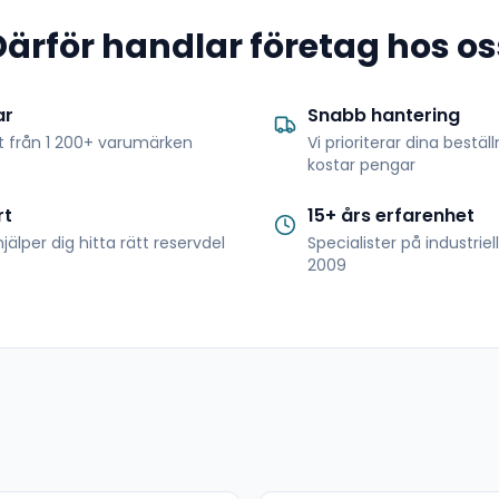
Därför handlar företag hos os
ar
Snabb hantering
t från 1 200+ varumärken
Vi prioriterar dina bestäl
kostar pengar
rt
15+ års erfarenhet
jälper dig hitta rätt reservdel
Specialister på industrie
2009