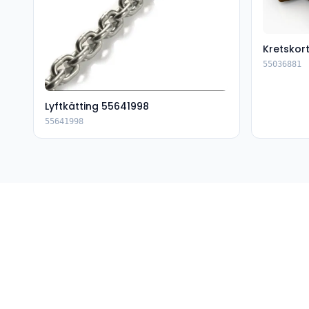
Kretskor
55036881
Lyftkätting 55641998
55641998