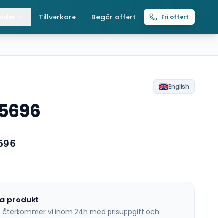
ider
Tillverkare
Begär offert
Fri offert
lla guider
raverser
ättingtelfrar
R
English
15696
intelfrar
696
na produkt
 så återkommer vi inom 24h med prisuppgift och