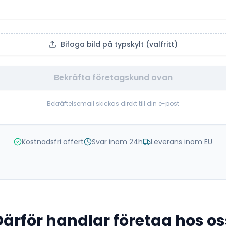
Bifoga bild på typskylt (valfritt)
Bekräfta företagskund ovan
Bekräftelsemail skickas direkt till din e-post
Kostnadsfri offert
Svar inom 24h
Leverans inom EU
Därför handlar företag hos os