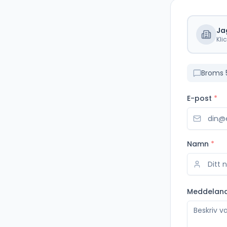
Ja
Kli
Broms 
E-post
*
Namn
*
Meddelan