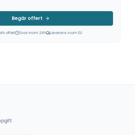
Begär offert
ri offert
Svar inom 24h
Leverans inom EU
pgift