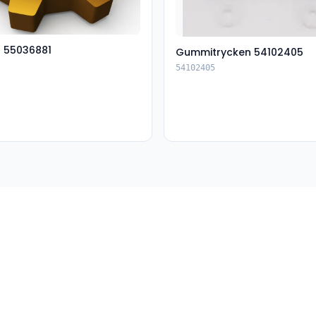
t 55036881
Gummitrycken 54102405
54102405