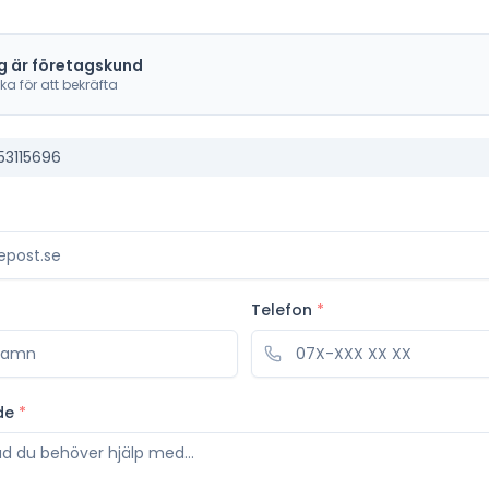
g är företagskund
cka för att bekräfta
53115696
Telefon
*
de
*