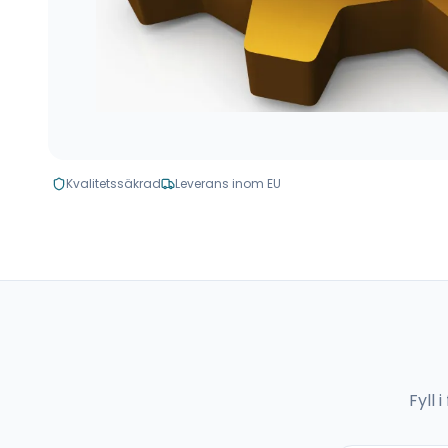
Kvalitetssäkrad
Leverans inom EU
Fyll