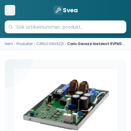
Svea
Öppna meny
Hem
Produkter
CARLO GAVAZZI
Carlo Gavazzi kretskort RVPM3400800FPF