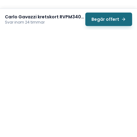
Carlo Gavazzi kretskort RVPM3400800FPF
Begär offert
Svar inom 24 timmar
Svea
Vi hjälper svenska underhållsteam hitta rätt reservdelar till
traverser, telfrar, industriportar och hissar — så att
produktionen kan fortsätta rulla. Sedan 2009.
Org.nr: 559485-6410