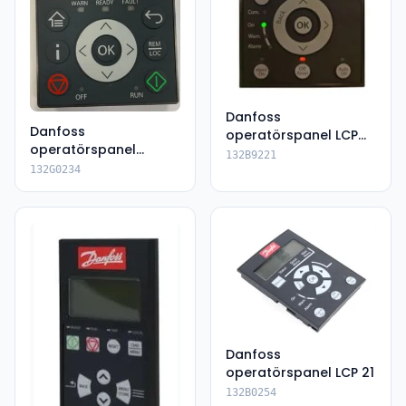
Danfoss
Danfoss
operatörspanel LCP
operatörspanel
32
132B9221
132G0234
132G0234
Danfoss
operatörspanel LCP 21
132B0254