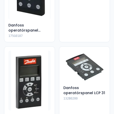
Danfoss
operatörspanel
LCP601
175G0187
Danfoss
operatörspanel LCP 31
132B0200