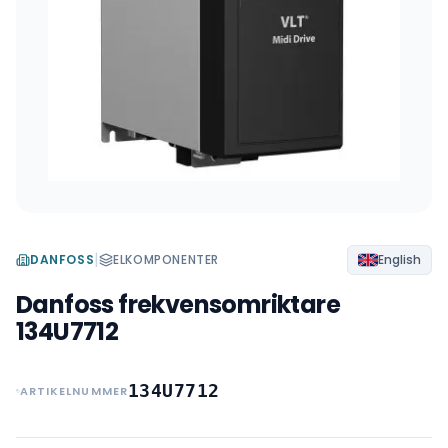
|
DANFOSS
ELKOMPONENTER
English
Danfoss frekvensomriktare
134U7712
134U7712
ARTIKELNUMMER