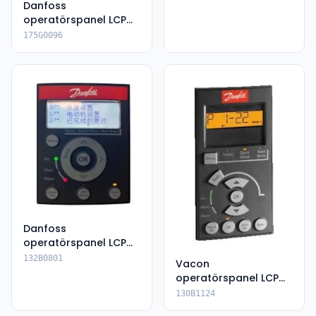
Danfoss
operatörspanel LCP
501
175G0096
Danfoss
operatörspanel LCP
23
132B0801
Vacon
operatörspanel LCP
101
130B1124