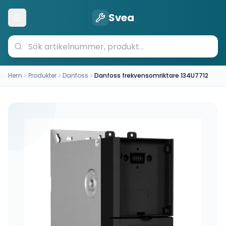
Svea
Öppna meny
Hem
Produkter
Danfoss
Danfoss frekvensomriktare 134U7712