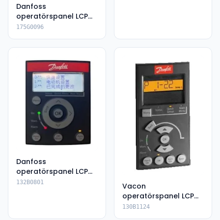
Danfoss
operatörspanel LCP
501
175G0096
Danfoss
operatörspanel LCP
23
132B0801
Vacon
operatörspanel LCP
101
130B1124