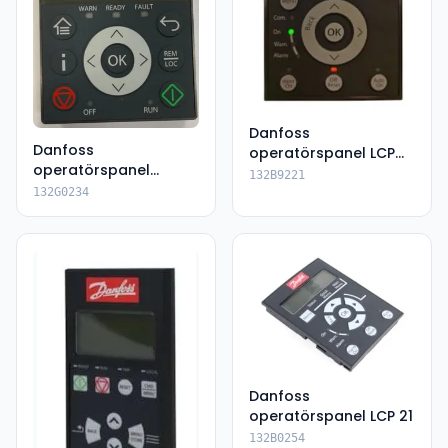
Danfoss
Danfoss
operatörspanel LCP
operatörspanel
32
132B9221
132G0234
132G0234
Danfoss
operatörspanel LCP 21
132B0254