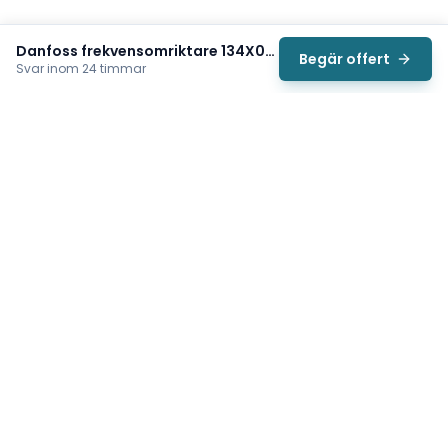
Danfoss frekvensomriktare 134X0701
Begär offert
Svar inom 24 timmar
Svea
Vi hjälper svenska underhållsteam hitta rätt reservdelar till
traverser, telfrar, industriportar och hissar — så att
produktionen kan fortsätta rulla. Sedan 2009.
Org.nr: 559485-6410