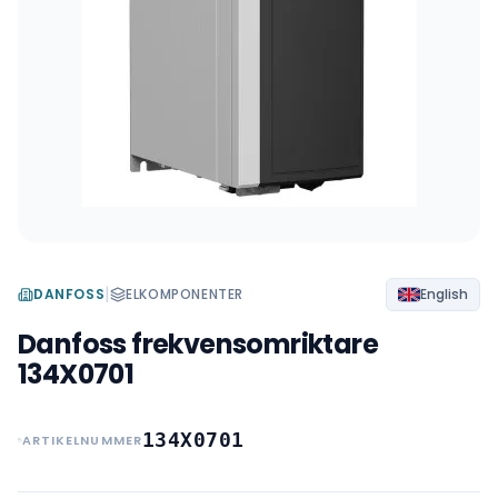
|
DANFOSS
ELKOMPONENTER
English
Danfoss frekvensomriktare
134X0701
134X0701
ARTIKELNUMMER