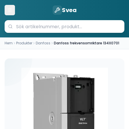
Svea
Öppna meny
Hem
Produkter
Danfoss
Danfoss frekvensomriktare 134X0701