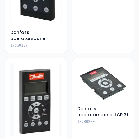
Danfoss
operatörspanel
LCP601
175G0187
Danfoss
operatörspanel LCP 31
132B0200