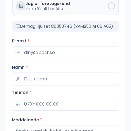
Jag är företagskund
Klicka för att bekräfta
Demag Hjulset 80050746 (RAM250 AF06 A65)
E-post
*
Namn
*
Telefon
*
Meddelande
*