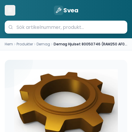
Svea
Öppna meny
Hem
Produkter
Demag
Demag Hjulset 80050746 (RAM250 AF06 A65)