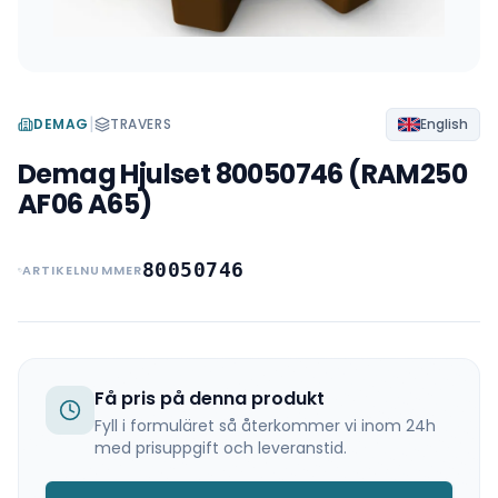
|
DEMAG
TRAVERS
English
Demag Hjulset 80050746 (RAM250
AF06 A65)
80050746
ARTIKELNUMMER
Få pris på denna produkt
Fyll i formuläret så återkommer vi inom 24h
med prisuppgift och leveranstid.