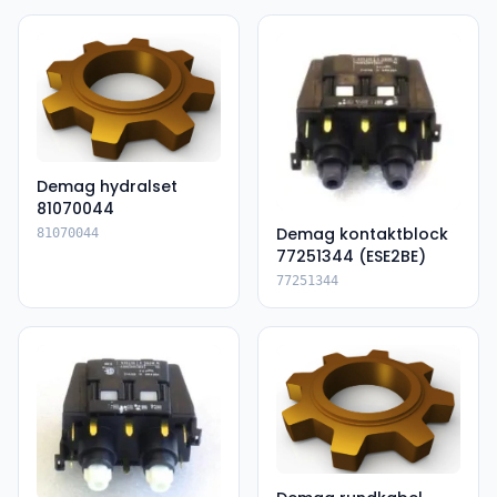
Demag hydralset
81070044
Demag kontaktblock
81070044
77251344 (ESE2BE)
77251344