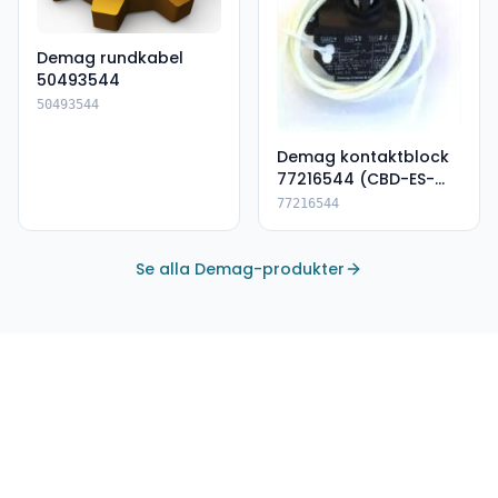
Demag rundkabel
50493544
50493544
Demag kontaktblock
77216544 (CBD-ES-
DSK)
77216544
Se alla Demag-produkter