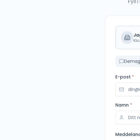
Fyll
Ja
Kli
Demag 
E-post
*
Namn
*
Meddelan