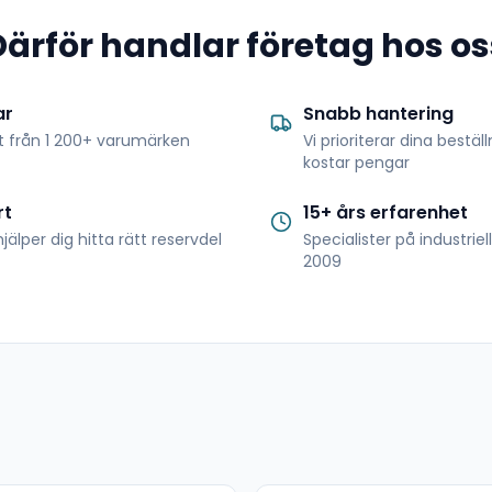
Därför handlar företag hos os
ar
Snabb hantering
t från 1 200+ varumärken
Vi prioriterar dina bestäl
kostar pengar
rt
15+ års erfarenhet
jälper dig hitta rätt reservdel
Specialister på industrie
2009