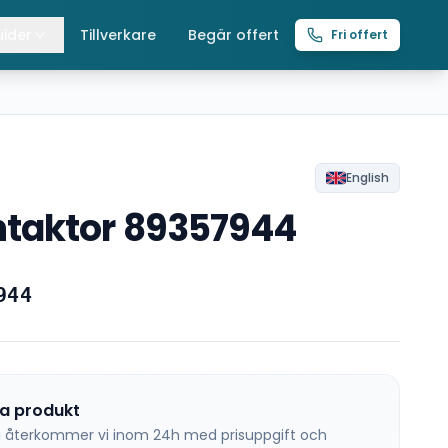
ider
Tillverkare
Begär offert
Fri offert
lla guider
raverser
ättingtelfrar
English
taktor 89357944
intelfrar
944
na produkt
 så återkommer vi inom 24h med prisuppgift och