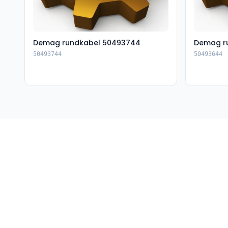
Demag rundkabel 50493744
Demag r
50493744
50493644