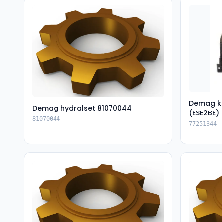
Demag k
Demag hydralset 81070044
(ESE2BE)
81070044
77251344