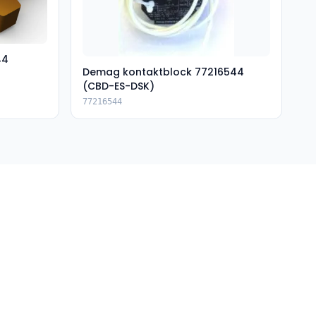
44
Demag kontaktblock 77216544
(CBD-ES-DSK)
77216544