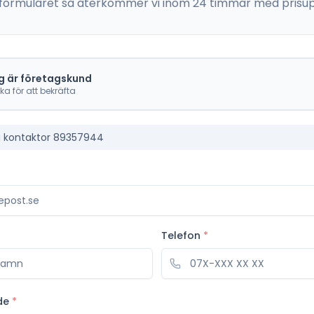
 i formuläret så återkommer vi inom 24 timmar med prisup
g är företagskund
cka för att bekräfta
kontaktor 89357944
Telefon
*
de
*