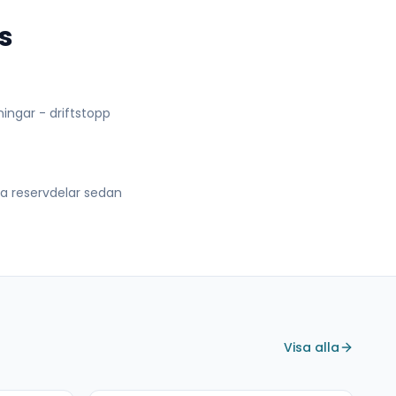
s
lningar - driftstopp
lla reservdelar sedan
Visa alla