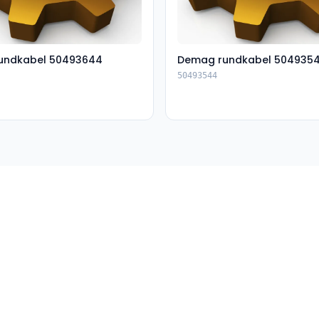
undkabel 50493644
Demag rundkabel 504935
50493544