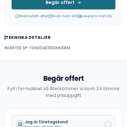
Begär offert
Kostnadsfri offert
Svar inom 24h
Leverans inom EU
TEKNISKA DETALJER
INVERTER SP-TDN004E1100WM0RM
Begär offert
Fyll i formuläret så återkommer vi inom 24 timmar
med prisuppgift
Jag är företagskund
Klicka för att bekräfta