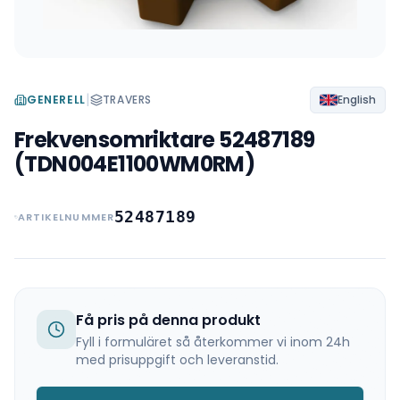
|
GENERELL
TRAVERS
English
Frekvensomriktare 52487189
(TDN004E1100WM0RM)
52487189
ARTIKELNUMMER
Få pris på denna produkt
Fyll i formuläret så återkommer vi inom 24h
med prisuppgift och leveranstid.