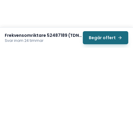
Frekvensomriktare 52487189 (TDN004E1100WM0RM)
Begär offert
Svar inom 24 timmar
Svea
Vi hjälper svenska underhållsteam hitta rätt reservdelar till
traverser, telfrar, industriportar och hissar — så att
produktionen kan fortsätta rulla. Sedan 2009.