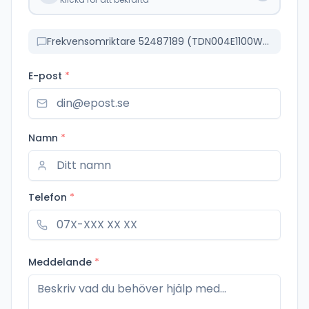
Frekvensomriktare 52487189 (TDN004E1100WM0RM)
E-post
*
Namn
*
Telefon
*
Meddelande
*