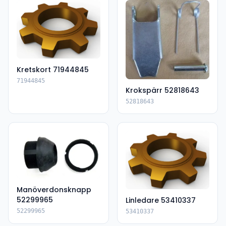
Kretskort 71944845
71944845
Krokspärr 52818643
52818643
Manöverdonsknapp
52299965
Linledare 53410337
52299965
53410337