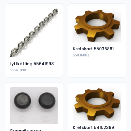
Kretskort 55036881
55036881
Lyftkätting 55641998
55641998
Kretskort 54102399
Gummitrycken