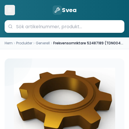
Svea
Öppna meny
Hem
Produkter
Generell
Frekvensomriktare 52487189 (TDN004E1100WM0RM)