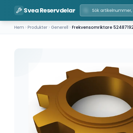
Svea Reservdelar
Hem
Produkter
Generell
Frekvensomriktare 5248719