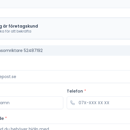
g är företagskund
cka för att bekräfta
nsomriktare 52487192
Telefon
*
de
*