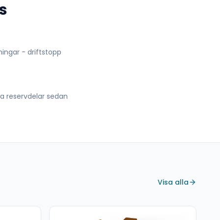
s
lningar - driftstopp
lla reservdelar sedan
Visa alla