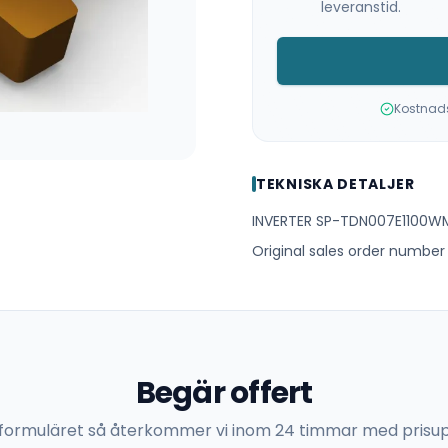
leveranstid.
Kostnadsf
TEKNISKA DETALJER
INVERTER SP-TDN007E1100
Original sales order number +
Begär offert
 i formuläret så återkommer vi inom 24 timmar med prisup