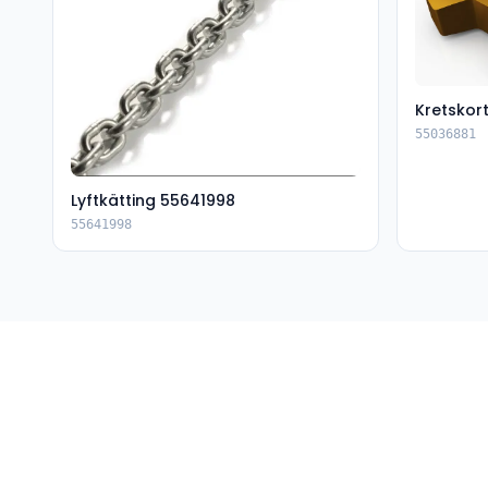
Kretskor
55036881
Lyftkätting 55641998
55641998