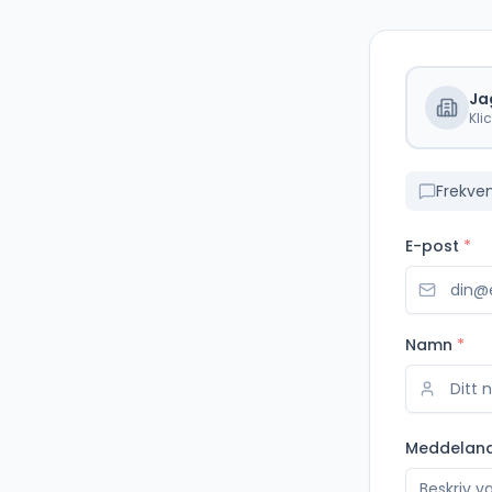
Ja
Kli
Frekve
E-post
*
Namn
*
Meddelan