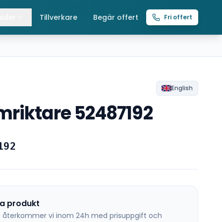
ider
Tillverkare
Begär offert
Fri offert
lla guider
raverser
ättingtelfrar
English
riktare 52487192
intelfrar
192
na produkt
 så återkommer vi inom 24h med prisuppgift och