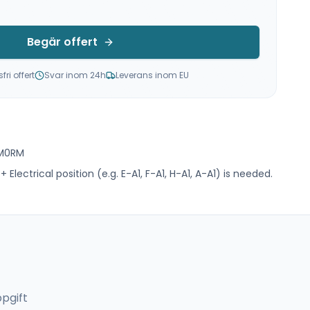
Begär offert
ri offert
Svar inom 24h
Leverans inom EU
WM0RM
 Electrical position (e.g. E-A1, F-A1, H-A1, A-A1) is needed.
pgift