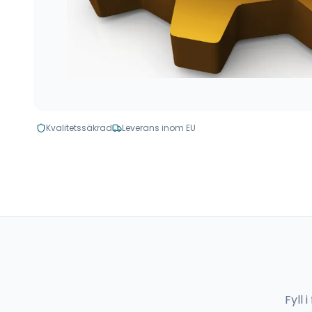
Kvalitetssäkrad
Leverans inom EU
Fyll