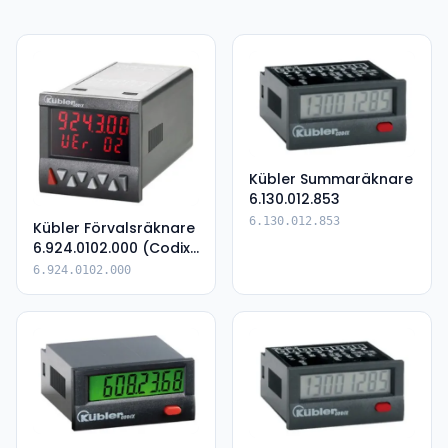
Kübler Summaräknare
6.130.012.853
6.130.012.853
Kübler Förvalsräknare
6.924.0102.000 (Codix
924)
6.924.0102.000