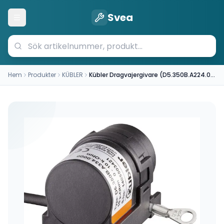
Svea
Öppna meny
Hem
Produkter
KÜBLER
Kübler Dragvajergivare (D5.350B.A224.0000)