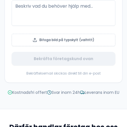
Bifoga bild på typskylt (valfritt)
Bekräfta företagskund ovan
Bekräftelsemail skickas direkt till din e-post
Kostnadsfri offert
Svar inom 24h
Leverans inom EU