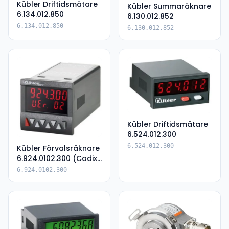
Kübler Driftidsmätare
Kübler Summaräknare
6.134.012.850
6.130.012.852
6.134.012.850
6.130.012.852
Kübler Driftidsmätare
6.524.012.300
6.524.012.300
Kübler Förvalsräknare
6.924.0102.300 (Codix
924)
6.924.0102.300