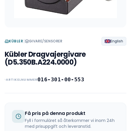
|
KÜBLER
GIVARE/SENSORER
English
Kübler Dragvajergivare
(D5.350B.A224.0000)
016-301-00-553
ARTIKELNUMMER
Få pris på denna produkt
Fyll i formuläret så återkommer vi inom 24h
med prisuppgift och leveranstid.