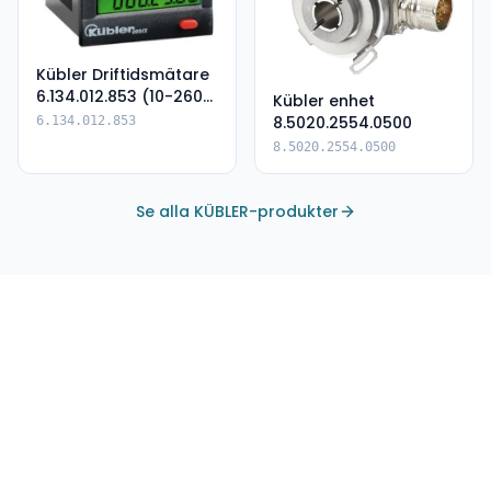
Kübler Driftidsmätare
6.134.012.853 (10-260
Kübler enhet
AC/DC PNP)
8.5020.2554.0500
6.134.012.853
8.5020.2554.0500
Se alla KÜBLER-produkter