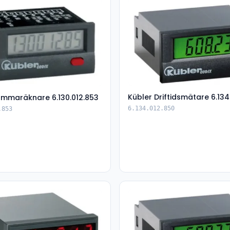
Kübler Driftidsmätare 6.134
ummaräknare 6.130.012.853
6.134.012.850
.853