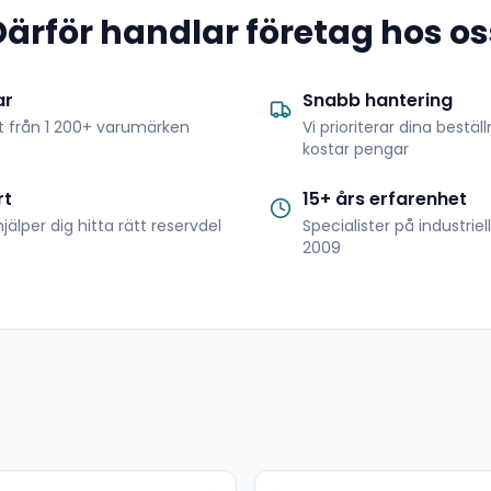
Därför handlar företag hos os
ar
Snabb hantering
t från 1 200+ varumärken
Vi prioriterar dina bestäl
kostar pengar
rt
15+ års erfarenhet
jälper dig hitta rätt reservdel
Specialister på industrie
2009