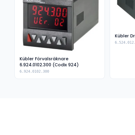
Kübler Dr
6.524.012
Kübler Förvalsräknare
6.924.0102.300 (Codix 924)
6.924.0102.300