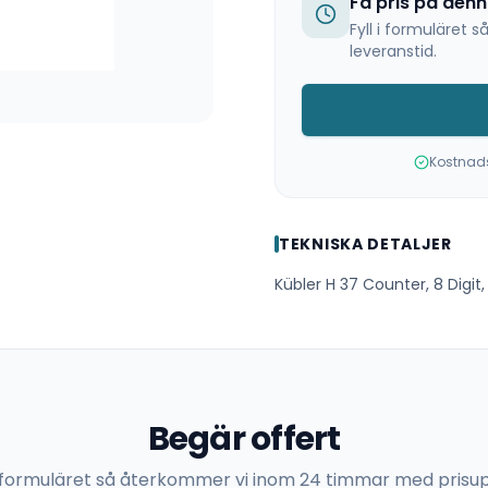
Få pris på den
Fyll i formuläret
leveranstid.
Kostnadsf
TEKNISKA DETALJER
Kübler H 37 Counter, 8 Digit, 
Begär offert
 i formuläret så återkommer vi inom 24 timmar med prisup