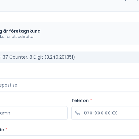
g är företagskund
cka för att bekräfta
H 37 Counter, 8 Digit (3.240.201.351)
Telefon
*
de
*