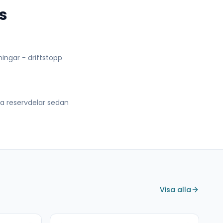
s
lningar - driftstopp
lla reservdelar sedan
Visa alla