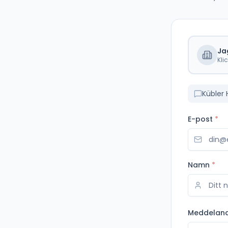
Ja
Kli
Kübler 
E-post
*
Namn
*
Meddelan