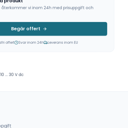
na produkt
 så återkommer vi inom 24h med prisuppgift och
Begär offert
ri offert
Svar inom 24h
Leverans inom EU
10 ... 30 V dc
pgift