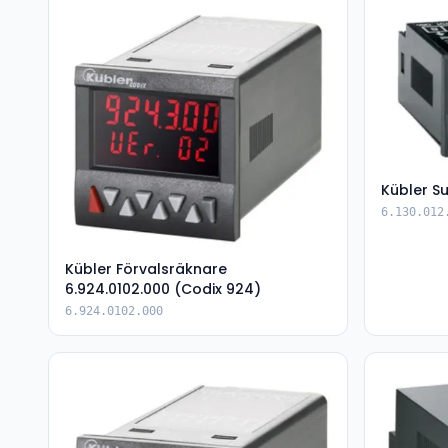
Kübler S
6.130.012
Kübler Förvalsräknare
6.924.0102.000 (Codix 924)
6.924.0102.000