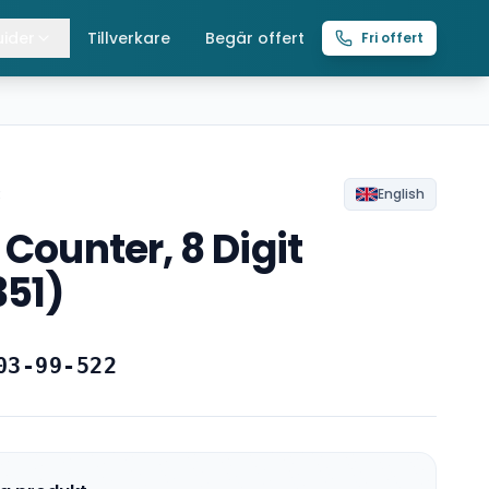
ider
Tillverkare
Begär offert
Fri offert
lla guider
raverser
ättingtelfrar
R
English
 Counter, 8 Digit
intelfrar
351)
03-99-522