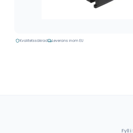
Kvalitetssäkrad
Leverans inom EU
Fyll