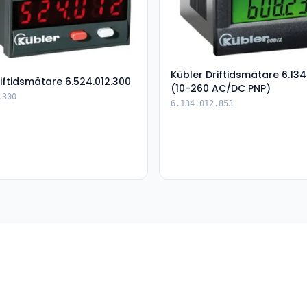
Kübler Driftidsmätare 6.134
iftidsmätare 6.524.012.300
(10-260 AC/DC PNP)
.300
6.134.012.853