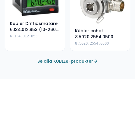
Kübler Driftidsmätare
6.134.012.853 (10-260
Kübler enhet
AC/DC PNP)
8.5020.2554.0500
6.134.012.853
8.5020.2554.0500
Se alla KÜBLER-produkter