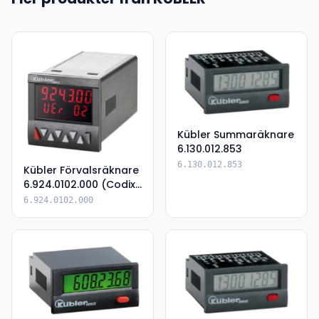
Kübler Summaräknare
6.130.012.853
6.130.012.853
Kübler Förvalsräknare
6.924.0102.000 (Codix
924)
6.924.0102.000