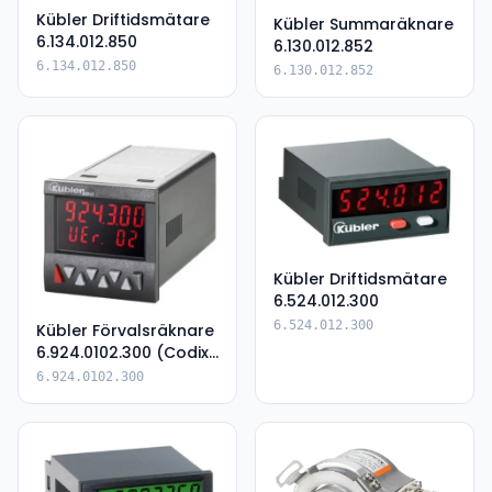
Kübler Driftidsmätare
Kübler Summaräknare
6.134.012.850
6.130.012.852
6.134.012.850
6.130.012.852
Kübler Driftidsmätare
6.524.012.300
6.524.012.300
Kübler Förvalsräknare
6.924.0102.300 (Codix
924)
6.924.0102.300