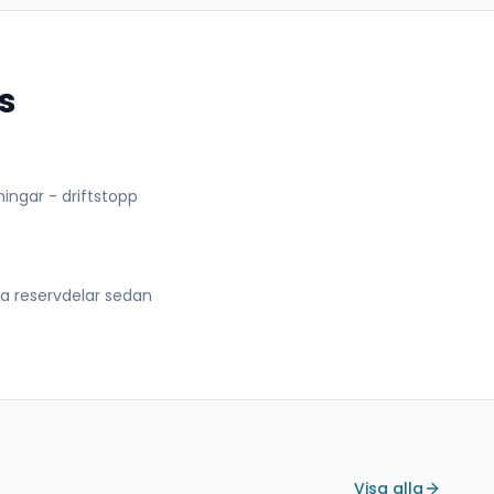
s
lningar - driftstopp
lla reservdelar sedan
Visa alla