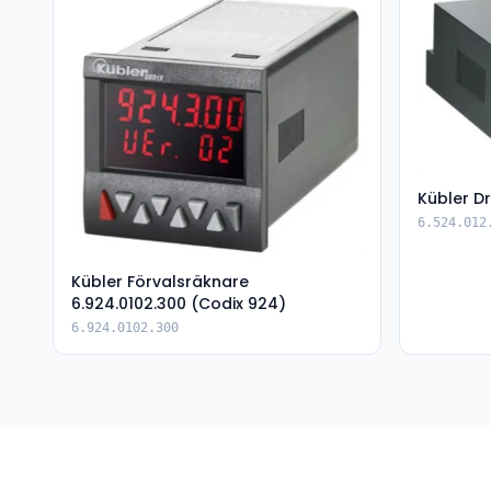
Kübler Dr
6.524.012
Kübler Förvalsräknare
6.924.0102.300 (Codix 924)
6.924.0102.300