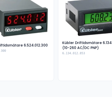
Kübler Driftidsmätare 6.134
iftidsmätare 6.524.012.300
(10-260 AC/DC PNP)
.300
6.134.012.853