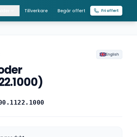
ider
Tillverkare
Begär offert
Fri offert
lla guider
raverser
ättingtelfrar
R
English
oder
intelfrar
22.1000)
00.1122.1000