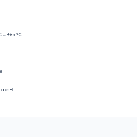
... +85 °C
le
0 min-1