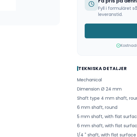
Få pris på den
Fyll i formuläret
leveranstid.
Kostnadsf
TEKNISKA DETALJER
Mechanical
Dimension Ø 24 mm
Shaft type 4 mm shaft, rou
6 mm shaft, round
5 mm shaft, with flat surfa
6 mm shaft, with flat surfa
1/4 " shaft, with flat surface