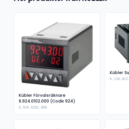
Kübler S
6.130.012
Kübler Förvalsräknare
6.924.0102.000 (Codix 924)
6.924.0102.000