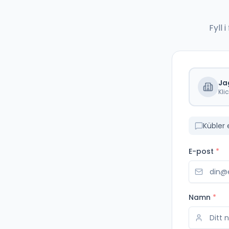
Fyll
Ja
Kli
Kübler 
E-post
*
Namn
*