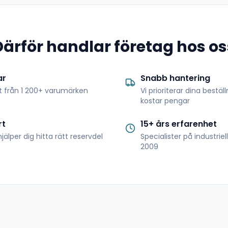
Därför handlar företag hos os
ar
Snabb hantering
t från 1 200+ varumärken
Vi prioriterar dina bestäl
kostar pengar
rt
15+ års erfarenhet
jälper dig hitta rätt reservdel
Specialister på industrie
2009