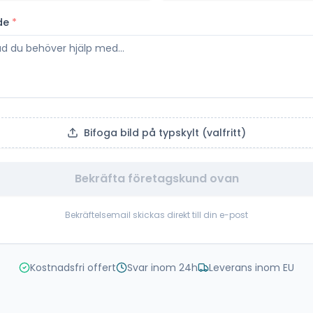
de
*
Bifoga bild på typskylt (valfritt)
Bekräfta företagskund ovan
Bekräftelsemail skickas direkt till din e-post
Kostnadsfri offert
Svar inom 24h
Leverans inom EU