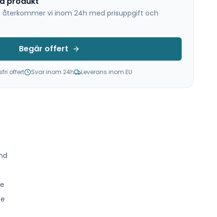
na produkt
 så återkommer vi inom 24h med prisuppgift och
Begär offert
ri offert
Svar inom 24h
Leverans inom EU
nd
ce
ce